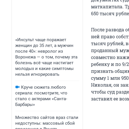
маткапитала. Т
650 тысяч рубле
После развода о
ней право собс
«Инсульт чаще поражает
тысяч рублей, 
женщин до 35 лет, а мужчин
проданный муже
после 40»: невролог из
совместно нажи
Воронежа — о том, почему эта
болезнь всё чаще настигает
ребенку и по 9
молодых и какие симптомы
признать общим
нельзя игнорировать
сумму 1 млн 950
Николая, он заня
Круче сюжета любого
чтобы суд разд
сериала: посмотрите, что
заставил ее воз
стало с актерами «Санта-
Барбары»
Множество сайтов враз стали
недоступны: массовый сбой