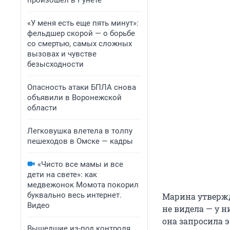
произошел в Рунете
«У меня есть еще пять минут»:
фельдшер скорой — о борьбе
со смертью, самых сложных
вызовах и чувстве
безысходности
Опасность атаки БПЛА снова
объявили в Воронежской
области
Легковушка влетела в толпу
пешеходов в Омске — кадры
«Чисто все мамы и все
дети на свете»: как
медвежонок Момота покорил
буквально весь интернет.
Марина утвержда
Видео
не видела — у 
она запросила 
Вышедшие из-под контроля