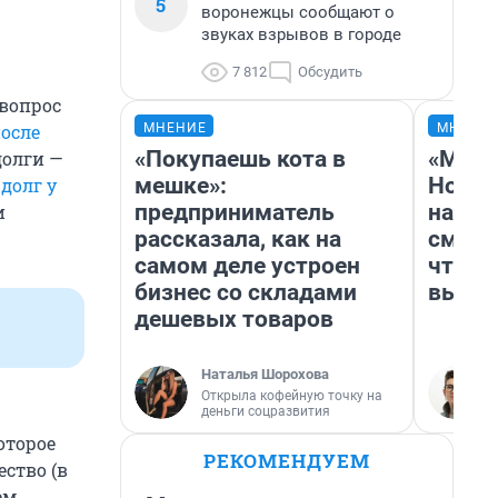
5
воронежцы сообщают о
звуках взрывов в городе
7 812
Обсудить
 вопрос
осле
МНЕНИЕ
МНЕНИ
«Покупаешь кота в
«Мы в
долги —
мешке»:
Нолан
долг у
предприниматель
настр
и
рассказала, как на
смотр
самом деле устроен
чтобы
бизнес со складами
выгля
дешевых товаров
Наталья Шорохова
Открыла кофейную точку на
деньги соцразвития
оторое
РЕКОМЕНДУЕМ
ство (в
ем