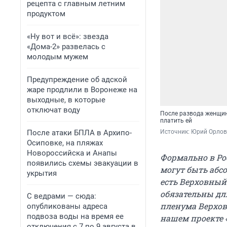
рецепта с главным летним
продуктом
«Ну вот и всё»: звезда
«Дома-2» развелась с
молодым мужем
Предупреждение об адской
жаре продлили в Воронеже на
выходные, в которые
отключат воду
После развода женщина
платить ей
Источник: 
Юрий Орлов
После атаки БПЛА в Архипо-
Осиповке, на пляжах
Новороссийска и Анапы
Формально в Ро
появились схемы эвакуации в
могут быть абс
укрытия
есть Верховный
обязательны дл
С ведрами — сюда:
пленума Верхов
опубликованы адреса
подвоза воды на время ее
нашем проекте 
отключения с 7 по 9 августа в