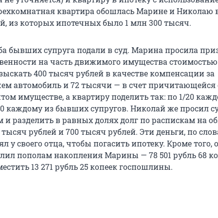
рехкомнатная квартира обошлась Марине и Николаю в
й, из которых ипотечных было 1 млн 300 тысяч.
ба бывших супруга подали в суд. Марина просила при
твенности на часть движимого имущества стоимостью
взыскать 400 тысяч рублей в качестве компенсации за
м автомобиль и 72 тысячи — в счет причитающейся 
том имуществе, а квартиру поделить так: по 1/20 каж
/20 каждому из бывших супругов. Николай же просил с
 и разделить в равных долях долг по распискам на 
 тысяч рублей и 700 тысяч рублей. Эти деньги, по сло
л у своего отца, чтобы погасить ипотеку. Кроме того, о
елил пополам накопления Марины — 78 501 рубль 68 ко
местить 13 271 рубль 25 копеек госпошлины.