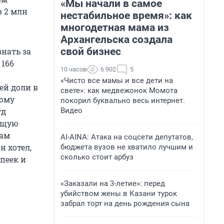
«Мы начали в самое
 2 млн
нестабильное время»: как
многодетная мама из
Архангельска создала
свой бизнес
знать за
 166
10 часов
6 902
5
«Чисто все мамы и все дети на
ей доли в
свете»: как медвежонок Момота
дому
покорил буквально весь интернет.
уд
Видео
общую
вам
AI-AINA: Атака на соцсети депутатов,
н хотел,
бюджета вузов не хватило лучшим и
сколько стоит арбуз
пеек и
«Заказали на 3-летие»: перед
убийством жены в Казани турок
забрал торт на день рождения сына