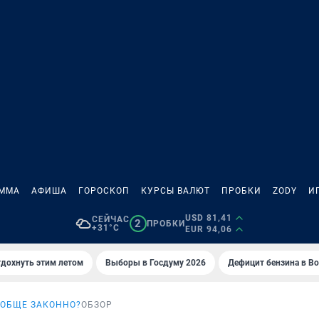
АММА
АФИША
ГОРОСКОП
КУРСЫ ВАЛЮТ
ПРОБКИ
ZODY
И
USD 81,41
СЕЙЧАС
2
ПРОБКИ
+31°C
EUR 94,06
тдохнуть этим летом
Выборы в Госдуму 2026
Дефицит бензина в В
ООБЩЕ ЗАКОННО?
ОБЗОР