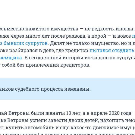
 совместно нажитого имущества — не редкость, иногда
даже через много лет после развода, а порой — и вовсе
п
из бывших супругов
. Делят не только имущество, но и 
же разбирался в деле, где кредитор
пытался отсудить 
заемщика
. В сегодняшней истории из-за долгов супруг
 собой без привлечения кредиторов.
ников судебного процесса изменены.
й Ветровы были женаты 10 лет, а в апреле 2020 года
аке Ветровы успели завести двоих детей, накопить нек
ег, купить автомобиль и еще какое-то движимое имуще
 не уточняется) и квартиру в ипотеку с использовани