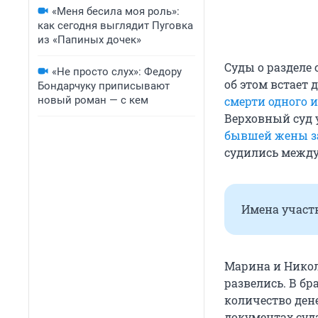
«Меня бесила моя роль»:
как сегодня выглядит Пуговка
из «Папиных дочек»
Суды о разделе
«Не просто слух»: Федору
об этом встает 
Бондарчуку приписывают
смерти одного 
новый роман — с кем
Верховный суд у
бывшей жены 
судились между
Имена участ
Марина и Никола
развелись. В бр
количество ден
документах суда