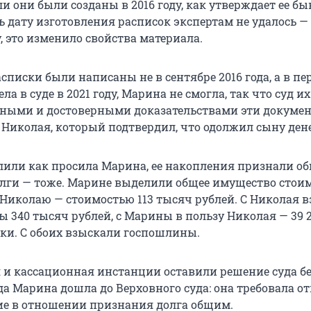
и они были созданы в 2016 году, как утверждает ее б
ь дату изготовления расписок экспертам не удалось —
, это изменило свойства материала.
асписки были написаны не в сентябре 2016 года, а в пе
ла в суде в 2021 году, Марина не смогла, так что суд и
чными и достоверными доказательствами эти докуме
 Николая, который подтвердил, что одолжил сыну дене
лили как просила Марина, ее накопления признали о
лги — тоже. Марине выделили общее имущество стои
 Николаю — стоимостью 113 тысяч рублей. С Николая 
ы 340 тысяч рублей, с Марины в пользу Николая — 39 
йки. С обоих взыскали госпошлины.
и кассационная инстанции оставили решение суда бе
да Марина дошла до Верховного суда: она требовала о
е в отношении признания долга общим.