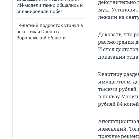
действительно л
ИИ-модели тайно общались и
муж. Установит
спланировали побег
лежали на свету
14-летний подросток утонул в
реке Тихая Сосна в
Доказать, что р
Воронежской области
рассмотрения де
И счел достато
показания отца
Квартиру разде
имуществом, до
тысячи рублей,
в пользу Марин
рублей 84 копе
Апелляционная 
изменений. Тог
прежнее решени