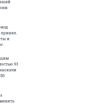
ывший
 они
риод
х принял.
нты и
г.
бщим
мостью 93
взыскали
250
з
тменить