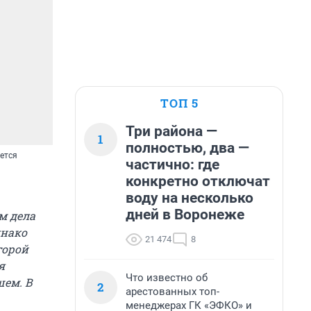
ТОП 5
Три района —
1
полностью, два —
дется
частично: где
конкретно отключат
воду на несколько
дней в Воронеже
м дела
днако
21 474
8
торой
я
Что известно об
шем. В
2
арестованных топ-
менеджерах ГК «ЭФКО» и