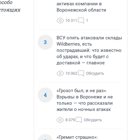
особо
активах компании в
стоящих
Воронежской области
10 311
1
ВСУ опять атаковали склады
3
Wildberries, есть
пострадавший: что известно
об ударах, и что будет с
доставкой — главное
10 062
Обсудить
«Грохот был, и не раз».
4
Взрывы в Воронеже и не
только — что рассказали
жители о ночных атаках
8 079
Обсудить
«Гремит страшно»: