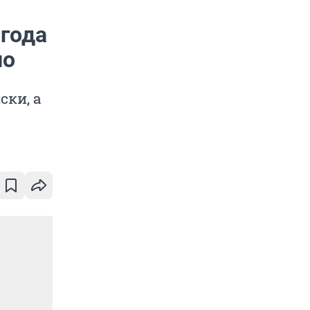
 года
ло
ски, а