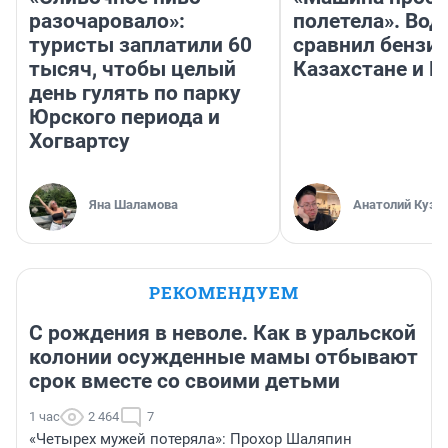
разочаровало»:
полетела». Вод
туристы заплатили 60
сравнил бензин
тысяч, чтобы целый
Казахстане и Р
день гулять по парку
Юрского периода и
Хогвартсу
Яна Шаламова
Анатолий Кузн
РЕКОМЕНДУЕМ
С рождения в неволе. Как в уральской
колонии осужденные мамы отбывают
срок вместе со своими детьми
1 час
2 464
7
«Четырех мужей потеряла»: Прохор Шаляпин