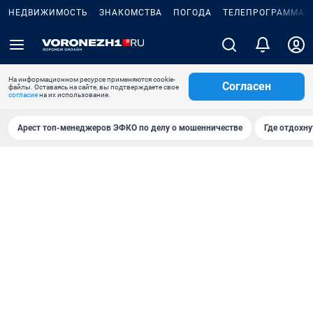
НЕДВИЖИМОСТЬ
ЗНАКОМСТВА
ПОГОДА
ТЕЛЕПРОГРАММА
На информационном ресурсе применяются cookie-
Согласен
файлы. Оставаясь на сайте, вы подтверждаете свое
согласие
на их использование.
Арест топ-менеджеров ЭФКО по делу о мошенничестве
Где отдохну