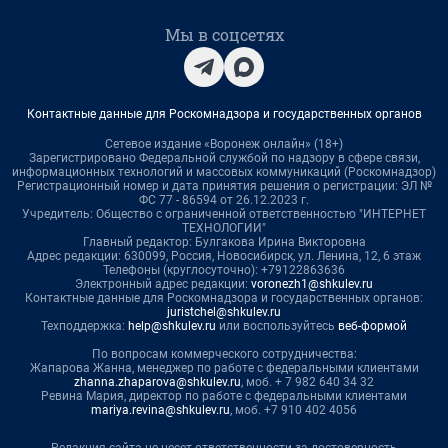
Мы в соцсетях
Контактные данные для Роскомнадзора и государственных органов
Сетевое издание «Воронеж онлайн» (18+)
Зарегистрировано Федеральной службой по надзору в сфере связи,
информационных технологий и массовых коммуникаций (Роскомнадзор)
Регистрационный номер и дата принятия решения о регистрации: ЭЛ №
ФС 77 - 86594 от 26.12.2023 г.
Учредитель: Общество с ограниченной ответственностью "ИНТЕРНЕТ
ТЕХНОЛОГИИ"
Главный редактор: Булгакова Ирина Викторовна
Адрес редакции: 630099, Россия, Новосибирск, ул. Ленина, 12, 6 этаж
Телефоны (круглосуточно): +79122863636
Электронный адрес редакции:
voronezh1@shkulev.ru
Контактные данные для Роскомнадзора и государственных органов:
juristchel@shkulev.ru
Техподдержка:
help@shkulev.ru
или воспользуйтесь
веб-формой
По вопросам коммерческого сотрудничества:
Жапарова Жанна, менеджер по работе с федеральными клиентами
zhanna.zhaparova@shkulev.ru
, моб. + 7 982 640 34 32
Ревина Мария, директор по работе с федеральными клиентами
mariya.revina@shkulev.ru
, моб. +7 910 402 4056
Редакция сайта не несет ответственности за достоверность