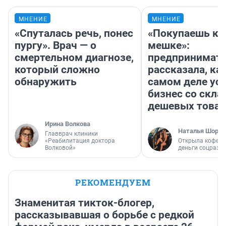
МНЕНИЕ
МНЕНИЕ
«Спуталась речь, понес
«Покупаешь ко
пургу». Врач — о
мешке»:
смертельном диагнозе,
предпринимат
который сложно
рассказала, как
обнаружить
самом деле ус
бизнес со скл
дешевых това
Ирина Волкова
Наталья Шорох
Главврач клиники
«Реабилитация доктора
Открыла кофейн
Волковой»
деньги соцразв
РЕКОМЕНДУЕМ
Знаменитая тикток-блогер,
рассказывавшая о борьбе с редкой