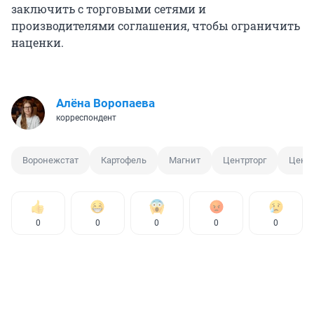
заключить с торговыми сетями и
производителями соглашения, чтобы ограничить
наценки.
Алёна Воропаева
корреспондент
Воронежстат
Картофель
Магнит
Центрторг
Цена 
0
0
0
0
0