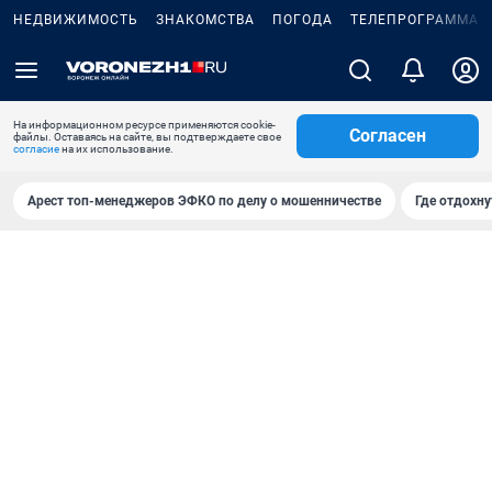
НЕДВИЖИМОСТЬ
ЗНАКОМСТВА
ПОГОДА
ТЕЛЕПРОГРАММА
На информационном ресурсе применяются cookie-
Согласен
файлы. Оставаясь на сайте, вы подтверждаете свое
согласие
на их использование.
Арест топ-менеджеров ЭФКО по делу о мошенничестве
Где отдохну