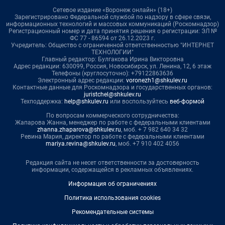
Сетевое издание «Воронеж онлайн» (18+)
Зарегистрировано Федеральной службой по надзору в сфере связи,
информационных технологий и массовых коммуникаций (Роскомнадзор)
Регистрационный номер и дата принятия решения о регистрации: ЭЛ №
ФС 77 - 86594 от 26.12.2023 г.
Учредитель: Общество с ограниченной ответственностью "ИНТЕРНЕТ
ТЕХНОЛОГИИ"
Главный редактор: Булгакова Ирина Викторовна
Адрес редакции: 630099, Россия, Новосибирск, ул. Ленина, 12, 6 этаж
Телефоны (круглосуточно): +79122863636
Электронный адрес редакции:
voronezh1@shkulev.ru
Контактные данные для Роскомнадзора и государственных органов:
juristchel@shkulev.ru
Техподдержка:
help@shkulev.ru
или воспользуйтесь
веб-формой
По вопросам коммерческого сотрудничества:
Жапарова Жанна, менеджер по работе с федеральными клиентами
zhanna.zhaparova@shkulev.ru
, моб. + 7 982 640 34 32
Ревина Мария, директор по работе с федеральными клиентами
mariya.revina@shkulev.ru
, моб. +7 910 402 4056
Редакция сайта не несет ответственности за достоверность
информации, содержащейся в рекламных объявлениях.
Информация об ограничениях
Политика использования cookies
Рекомендательные системы