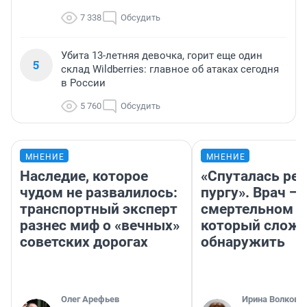
7 338
Обсудить
Убита 13-летняя девочка, горит еще один
5
склад Wildberries: главное об атаках сегодня
в России
5 760
Обсудить
МНЕНИЕ
МНЕНИЕ
Наследие, которое
«Спуталась реч
чудом не развалилось:
пургу». Врач — 
транспортный эксперт
смертельном д
разнес миф о «вечных»
который слож
советских дорогах
обнаружить
Олег Арефьев
Ирина Волкова