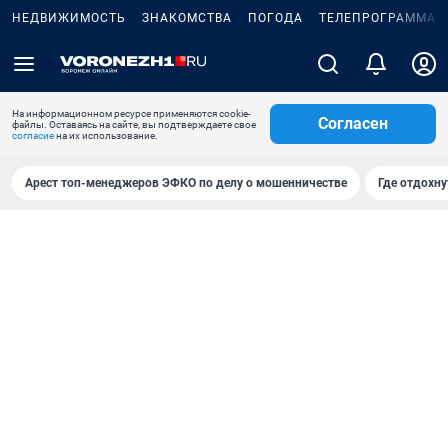
НЕДВИЖИМОСТЬ
ЗНАКОМСТВА
ПОГОДА
ТЕЛЕПРОГРАММА
На информационном ресурсе применяются cookie-
Согласен
файлы. Оставаясь на сайте, вы подтверждаете свое
согласие
на их использование.
Арест топ-менеджеров ЭФКО по делу о мошенничестве
Где отдохну