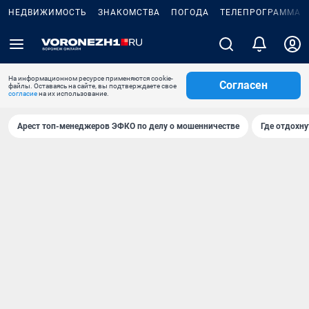
НЕДВИЖИМОСТЬ
ЗНАКОМСТВА
ПОГОДА
ТЕЛЕПРОГРАММА
На информационном ресурсе применяются cookie-
Согласен
файлы. Оставаясь на сайте, вы подтверждаете свое
согласие
на их использование.
Арест топ-менеджеров ЭФКО по делу о мошенничестве
Где отдохну