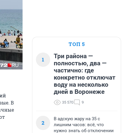
ТОП 5
Три района —
1
полностью, два —
частично: где
конкретно отключат
воду на несколько
дней в Воронеже
кий
вые. В
35 570
9
вычные
от
В адскую жару на 35 с
2
лишним часов: всё, что
нужно знать об отключении