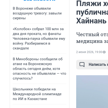
Пляжи х
В Воронеже объявили
публична
воздушную тревогу: завыли
сирены
Хайнань
«Колобок» собрал 100 млн за
Честный отз
два дня проката, но фанаты
Человека-паука объявили ему
медицина за
войну. Разбираемся в
скандале
2 июня 2026, 19:00
В Минобороны сообщили об
атаке на Воронежскую
Написать
область сегодня днём, хотя
опасность не объявляли — что
случилось?
Школьники победили на
Международной олимпиаде
по ИИ в Казахстане