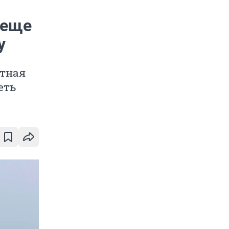
 еще
у
стная
еть