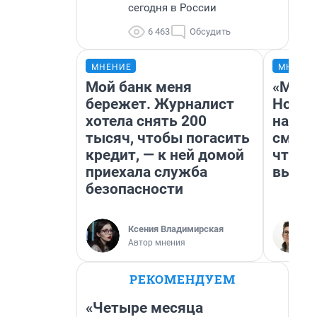
сегодня в России
6 463
Обсудить
МНЕНИЕ
МНЕНИ
Мой банк меня
«Мы в
бережет. Журналист
Нолан
хотела снять 200
настр
тысяч, чтобы погасить
смотр
кредит, — к ней домой
чтобы
приехала служба
выгля
безопасности
Ксения Владимирская
Автор мнения
РЕКОМЕНДУЕМ
«Четыре месяца