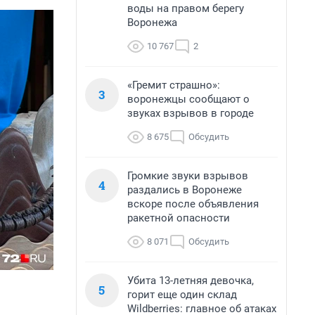
воды на правом берегу
Воронежа
10 767
2
«Гремит страшно»:
3
воронежцы сообщают о
звуках взрывов в городе
8 675
Обсудить
Громкие звуки взрывов
4
раздались в Воронеже
вскоре после объявления
ракетной опасности
8 071
Обсудить
Убита 13-летняя девочка,
5
горит еще один склад
Wildberries: главное об атаках