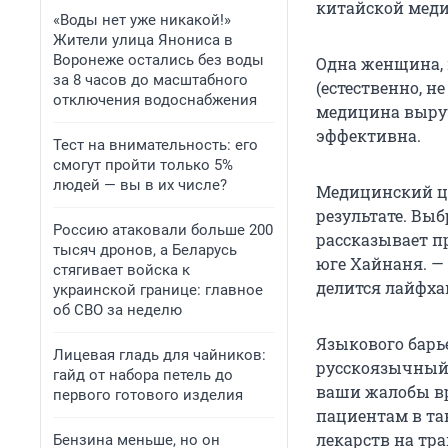
китайской меди
«Воды нет уже никакой!»
Жители улица Янониса в
Воронеже остались без воды
Одна женщина, н
за 8 часов до масштабного
(естественно, не
отключения водоснабжения
медицина выруч
эффективна.
Тест на внимательность: его
смогут пройти только 5%
людей — вы в их числе?
Медицинский це
результате. Вы
Россию атаковали больше 200
рассказывает п
тысяч дронов, а Беларусь
юге Хайнаня. —
стягивает войска к
делится лайфха
украинской границе: главное
об СВО за неделю
Языкового барь
Лицевая гладь для чайников:
русскоязычный 
гайд от набора петель до
ваши жалобы вра
первого готового изделия
пациентам в та
лекарств на тр
Бензина меньше, но он