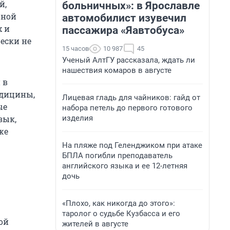
й,
больничных»: в Ярославле
чной
автомобилист изувечил
х и
пассажира «Яавтобуса»
ески не
15 часов
10 987
45
Ученый АлтГУ рассказала, ждать ли
нашествия комаров в августе
 в
едицины,
Лицевая гладь для чайников: гайд от
ые
набора петель до первого готового
изделия
зык,
же
На пляже под Геленджиком при атаке
БПЛА погибли преподаватель
английского языка и ее 12-летняя
дочь
«Плохо, как никогда до этого»:
таролог о судьбе Кузбасса и его
ой
жителей в августе