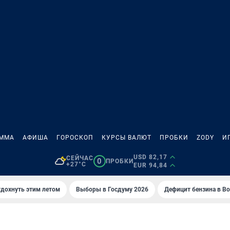
АММА
АФИША
ГОРОСКОП
КУРСЫ ВАЛЮТ
ПРОБКИ
ZODY
И
USD 82,17
СЕЙЧАС
0
ПРОБКИ
+27°C
EUR 94,84
тдохнуть этим летом
Выборы в Госдуму 2026
Дефицит бензина в В