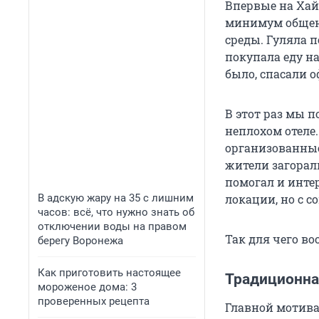
Впервые на Хайн
минимум общени
среды. Гуляла п
покупала еду н
было, спасали 
В этот раз мы 
неплохом отеле
организованные
жители загорал
помогал и интер
В адскую жару на 35 с лишним
локации, но с 
часов: всё, что нужно знать об
отключении воды на правом
Так для чего во
берегу Воронежа
Как приготовить настоящее
Традиционна
мороженое дома: 3
проверенных рецепта
Главной мотива