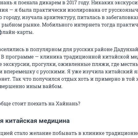
ань я поехала дикарем в 2017 году. Никаких экскурси
я — я была практически изолирована от русскоязы
о городу, изучала архитектуру, питалась в забегаловка
а рыбном рынке. Мобильного интернета тогда практич
офлайн-карты.
поселились в популярном для русских районе Дадунхай
. В программе — клиника традиционной китайской м
 экскурсии, прогулки, оживленные пляжи, где местн
и вперемешку с русскими. Я уже изучила китайский я
нет. Так что получился отдых хоть и примерно в той 
совершенно иным вайбом.
обще стоит поехать на Хайнань?
я китайская медицина
цией стало желание побывать в клинике традиционн