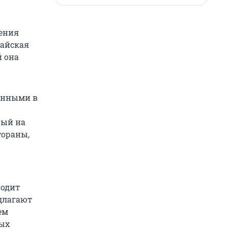
чения
тайская
й она
енными в
ный на
тораны,
водит
едлагают
ем
ных