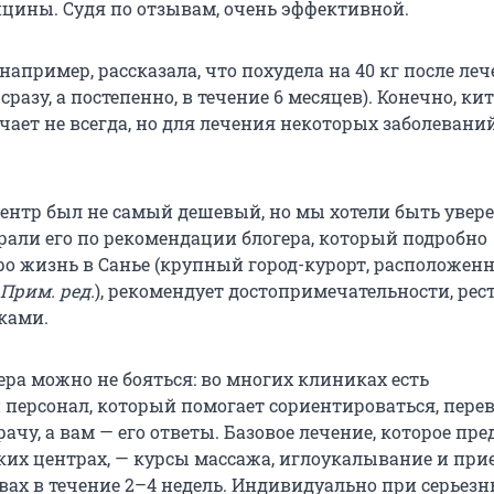
цины. Судя по отзывам, очень эффективной.
апример, рассказала, что похудела на 40 кг после ле
 сразу, а постепенно, в течение 6 месяцев). Конечно, ки
ает не всегда, но для лечения некоторых заболевани
нтр был не самый дешевый, но мы хотели быть увер
брали его по рекомендации блогера, который подробно
ро жизнь в Санье (крупный город-курорт, расположен
Прим. ред.
), рекомендует достопримечательности, рес
ками.
ера можно не бояться: во многих клиниках есть
персонал, который помогает сориентироваться, пере
чу, а вам — его ответы. Базовое лечение, которое пр
ких центрах, — курсы массажа, иглоукалывание и при
авах в течение 2–4 недель. Индивидуально при серьез