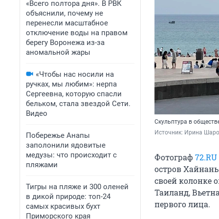
«Всего полтора дня». В РВК
объяснили, почему не
перенесли масштабное
отключение воды на правом
берегу Воронежа из-за
аномальной жары
«Чтобы нас носили на
ручках, мы любим»: нерпа
Сергеевна, которую спасли
бельком, стала звездой Сети.
Видео
Скульптура в обществ
Источник: 
Ирина Шаров
Побережье Анапы
заполонили ядовитые
медузы: что происходит с
Фотограф
72.RU
пляжами
остров Хайнань
своей колонке 
Тигры на пляже и 300 оленей
Таиланд, Вьетна
в дикой природе: топ-24
первого лица.
самых красивых бухт
Приморского края