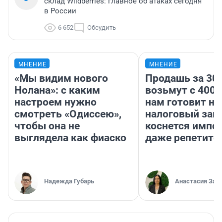
склад Wildberries: главное об атаках сегодня
в России
6 652
Обсудить
МНЕНИЕ
МНЕНИЕ
«Мы видим нового
Продашь за 300
Нолана»: с каким
возьмут с 4000
настроем нужно
нам готовит н
смотреть «Одиссею»,
налоговый зако
чтобы она не
коснется импор
выглядела как фиаско
даже репетито
Надежда Губарь
Анастасия Зав