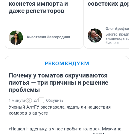
коснется импорта и
советских доро
даже репетиторов
Олег Арефьев
Блогер, предпри
Анастасия Завгородняя
владелец в тра
бизнесе
РЕКОМЕНДУЕМ
Почему у томатов скручиваются
листья — три причины и решение
проблемы
1 минута
27
Обсудить
Ученый АлтГУ рассказала, ждать ли нашествия
комаров в августе
«Нашел Наденьку, а у нее пробита голова». Мужчина