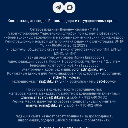
Контактные данные для Роскомнадзора и государственных органов
Сетевое издание «Воронеж онлайн» (18+)
Зарегистрировано Федеральной службой по надзору в сфере связи,
информационных технологий и массовых коммуникаций (Роскомнадзор)
Регистрационный номер и дата принятия решения о регистрации: ЭЛ №
ФС 77 - 86594 от 26.12.2023 г.
Учредитель: Общество с ограниченной ответственностью "ИНТЕРНЕТ
ТЕХНОЛОГИИ"
Главный редактор: Булгакова Ирина Викторовна
Адрес редакции: 630099, Россия, Новосибирск, ул. Ленина, 12, 6 этаж
Телефоны (круглосуточно): +79122863636
Электронный адрес редакции:
voronezh1@shkulev.ru
Контактные данные для Роскомнадзора и государственных органов:
juristchel@shkulev.ru
Техподдержка:
help@shkulev.ru
или воспользуйтесь
веб-формой
По вопросам коммерческого сотрудничества:
Жапарова Жанна, менеджер по работе с федеральными клиентами
zhanna.zhaparova@shkulev.ru
, моб. + 7 982 640 34 32
Ревина Мария, директор по работе с федеральными клиентами
mariya.revina@shkulev.ru
, моб. +7 910 402 4056
Редакция сайта не несет ответственности за достоверность
информации, содержащейся в рекламных объявлениях.