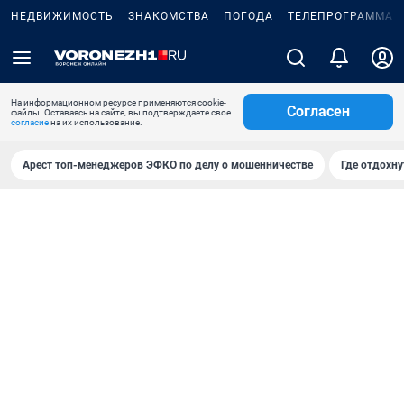
НЕДВИЖИМОСТЬ
ЗНАКОМСТВА
ПОГОДА
ТЕЛЕПРОГРАММА
На информационном ресурсе применяются cookie-
Согласен
файлы. Оставаясь на сайте, вы подтверждаете свое
согласие
на их использование.
Арест топ-менеджеров ЭФКО по делу о мошенничестве
Где отдохну