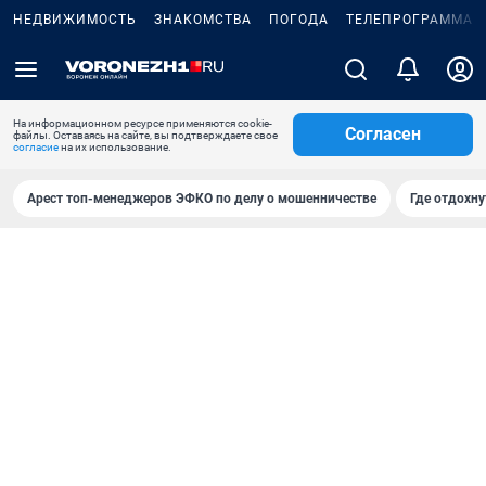
НЕДВИЖИМОСТЬ
ЗНАКОМСТВА
ПОГОДА
ТЕЛЕПРОГРАММА
На информационном ресурсе применяются cookie-
Согласен
файлы. Оставаясь на сайте, вы подтверждаете свое
согласие
на их использование.
Арест топ-менеджеров ЭФКО по делу о мошенничестве
Где отдохну