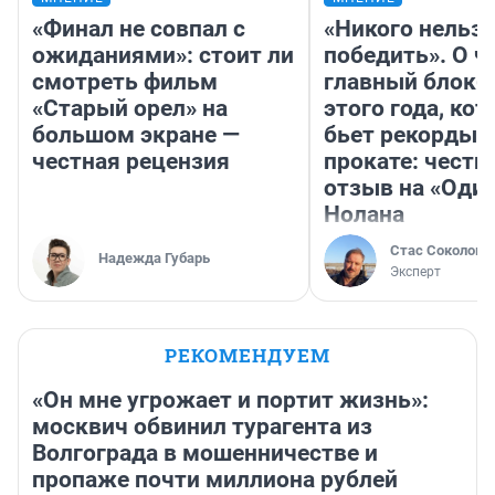
«Финал не совпал с
«Никого нельз
ожиданиями»: стоит ли
победить». О ч
смотреть фильм
главный блокб
«Старый орел» на
этого года, ко
большом экране —
бьет рекорды 
честная рецензия
прокате: честн
отзыв на «Оди
Нолана
Стас Соколов
Надежда Губарь
Эксперт
РЕКОМЕНДУЕМ
«Он мне угрожает и портит жизнь»:
москвич обвинил турагента из
Волгограда в мошенничестве и
пропаже почти миллиона рублей