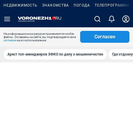
НЕДВИЖИМОСТЬ
ЗНАКОМСТВА
ПОГОДА
ТЕЛЕПРОГРАММА
На информационном ресурсе применяются cookie-
Согласен
файлы. Оставаясь на сайте, вы подтверждаете свое
согласие
на их использование.
Арест топ-менеджеров ЭФКО по делу о мошенничестве
Где отдохну