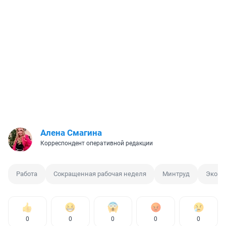
Алена Смагина
Корреспондент оперативной редакции
Работа
Сокращенная рабочая неделя
Минтруд
Эконо
0
0
0
0
0