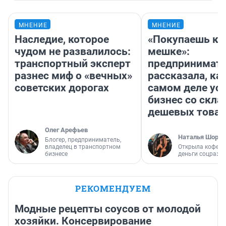
МНЕНИЕ
МНЕНИЕ
Наследие, которое
«Покупаешь ко
чудом не развалилось:
мешке»:
транспортный эксперт
предпринимат
разнес миф о «вечных»
рассказала, как
советских дорогах
самом деле ус
бизнес со скл
дешевых това
Олег Арефьев
Наталья Шорох
Блогер, предприниматель,
владелец в транспортном
Открыла кофейн
бизнесе
деньги соцразв
РЕКОМЕНДУЕМ
Модные рецепты соусов от молодой
хозяйки. Консервирование