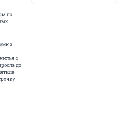
ам на
нных
аемых
жилья с
ыросла до
метила
срочку