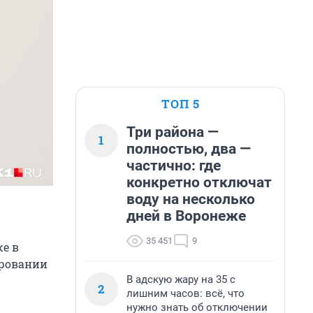
ТОП 5
Три района —
1
полностью, два —
частично: где
конкретно отключат
воду на несколько
дней в Воронеже
35 451
9
е в
ировании
В адскую жару на 35 с
2
лишним часов: всё, что
нужно знать об отключении