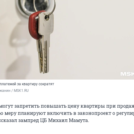
платежей за квартиру сократят
жанин / MSK1.RU
огут запретить повышать цену квартиры при продаж
ую меру планируют включить в законопроект о регул
ассказал зампред ЦБ Михаил Мамута.