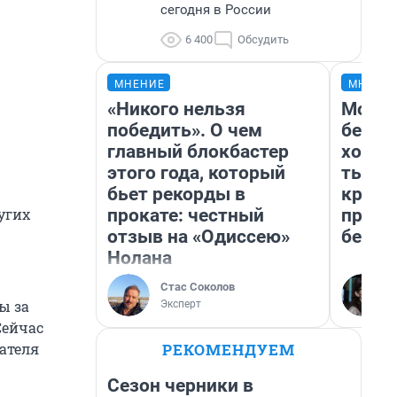
сегодня в России
6 400
Обсудить
МНЕНИЕ
МНЕНИ
«Никого нельзя
Мой б
победить». О чем
береж
главный блокбастер
хотел
этого года, который
тысяч
бьет рекорды в
креди
прокате: честный
приех
угих
отзыв на «Одиссею»
безоп
Нолана
Стас Соколов
ы за
Эксперт
Сейчас
РЕКОМЕНДУЕМ
пателя
Сезон черники в