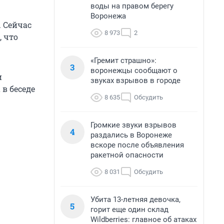
воды на правом берегу
Воронежа
. Сейчас
8 973
2
, что
«Гремит страшно»:
3
воронежцы сообщают о
и
звуках взрывов в городе
в беседе
8 635
Обсудить
Громкие звуки взрывов
4
раздались в Воронеже
вскоре после объявления
ракетной опасности
8 031
Обсудить
Убита 13-летняя девочка,
5
горит еще один склад
Wildberries: главное об атаках