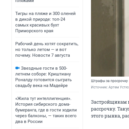
пляжами
Тигры на пляже и 300 оленей
в дикой природе: топ-24
самых красивых бухт
Приморского края
Рабочий день хотят сократить,
но только летом — и вот
почему. Новости 7 августа
Звездные гости в 500-
летнем соборе: Криштиану
Роналду готовится сыграть
Штрафы за просрочку 
свадьбу века на Мадейре
Источник: 
Артем Устю
«Жила тут интеллигенция».
Застройщикам м
История сибирского дома-
рассрочку. Так
бумеранга, где в гости ходили
этого рынка, р
через балконы, — таких всего
два в России