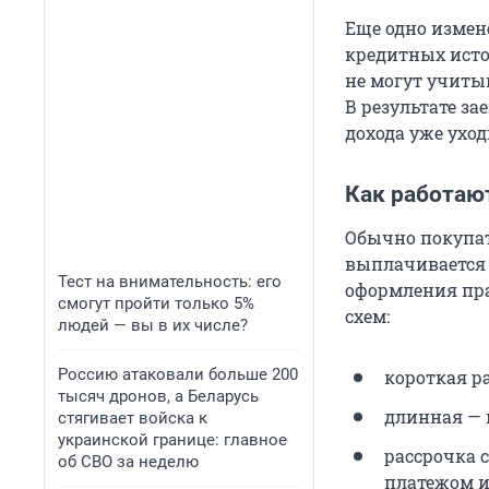
Еще одно измен
кредитных исто
не могут учитыв
В результате за
дохода уже ухо
Как работаю
Обычно покупат
выплачивается 
Тест на внимательность: его
оформления пра
смогут пройти только 5%
схем:
людей — вы в их числе?
Россию атаковали больше 200
короткая ра
тысяч дронов, а Беларусь
длинная — н
стягивает войска к
украинской границе: главное
рассрочка
об СВО за неделю
платежом и