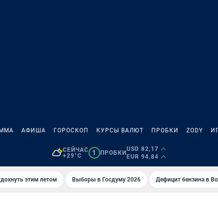
АММА
АФИША
ГОРОСКОП
КУРСЫ ВАЛЮТ
ПРОБКИ
ZODY
И
USD 82,17
СЕЙЧАС
1
ПРОБКИ
+29°C
EUR 94,84
тдохнуть этим летом
Выборы в Госдуму 2026
Дефицит бензина в В