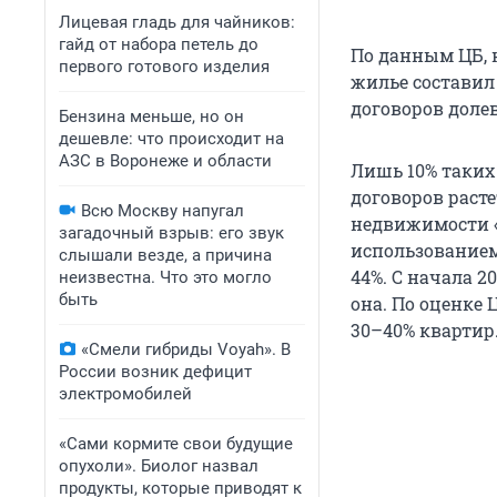
Лицевая гладь для чайников:
гайд от набора петель до
По данным ЦБ, н
первого готового изделия
жилье составил 
договоров долев
Бензина меньше, но он
дешевле: что происходит на
АЗС в Воронеже и области
Лишь 10% таких 
договоров раст
Всю Москву напугал
недвижимости «
загадочный взрыв: его звук
использованием 
слышали везде, а причина
44%. С начала 2
неизвестна. Что это могло
быть
она. По оценке 
30–40% квартир
«Смели гибриды Voyah». В
России возник дефицит
электромобилей
«Сами кормите свои будущие
опухоли». Биолог назвал
продукты, которые приводят к