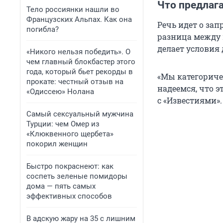
Что предлаг
Тело россиянки нашли во
Французских Альпах. Как она
Речь идет о за
погибла?
разница между 
делает условия
«Никого нельзя победить». О
чем главный блокбастер этого
года, который бьет рекорды в
«Мы категориче
прокате: честный отзыв на
надеемся, что э
«Одиссею» Нолана
с «Известиями».
Самый сексуальный мужчина
Турции: чем Омер из
«Клюквенного щербета»
покорил женщин
Быстро покраснеют: как
соспеть зеленые помидоры
дома — пять самых
эффективных способов
В адскую жару на 35 с лишним