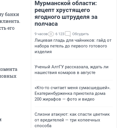
Мурманской области:
рецепт хрустящего
му банки
ягодного штруделя за
 клиента.
полчаса
ть его
9 часов
6 123
Обсудить
Лицевая гладь для чайников: гайд от
набора петель до первого готового
изделия
Ученый АлтГУ рассказала, ждать ли
момента
нашествия комаров в августе
сновных
«Кто-то считает меня сумасшедшей».
Екатеринбурженка приютила дома
200 жирафов — фото и видео
Слизни атакуют: как спасти цветник
м
от вредителей — три копеечных
способа