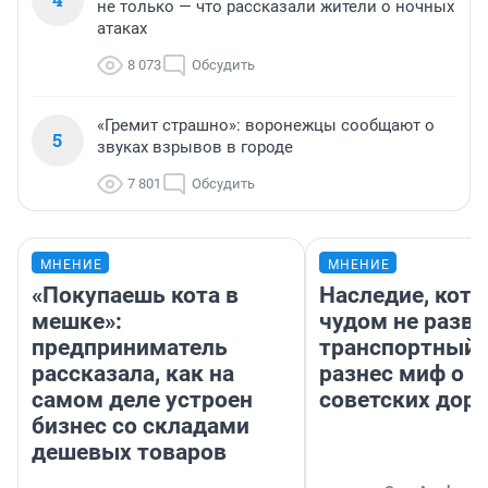
не только — что рассказали жители о ночных
атаках
8 073
Обсудить
«Гремит страшно»: воронежцы сообщают о
5
звуках взрывов в городе
7 801
Обсудить
МНЕНИЕ
МНЕНИЕ
«Покупаешь кота в
Наследие, кото
мешке»:
чудом не разва
предприниматель
транспортный 
рассказала, как на
разнес миф о 
самом деле устроен
советских доро
бизнес со складами
дешевых товаров