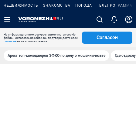
НЕДВИЖИМОСТЬ
ЗНАКОМСТВА
ПОГОДА
ТЕЛЕПРОГРАММА
На информационном ресурсе применяются cookie-
Согласен
файлы. Оставаясь на сайте, вы подтверждаете свое
согласие
на их использование.
Арест топ-менеджеров ЭФКО по делу о мошенничестве
Где отдохну