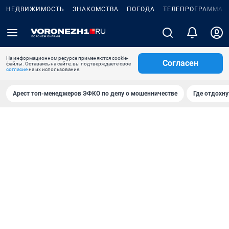
НЕДВИЖИМОСТЬ
ЗНАКОМСТВА
ПОГОДА
ТЕЛЕПРОГРАММА
На информационном ресурсе применяются cookie-
Согласен
файлы. Оставаясь на сайте, вы подтверждаете свое
согласие
на их использование.
Арест топ-менеджеров ЭФКО по делу о мошенничестве
Где отдохну