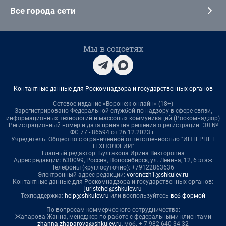
Все города сети
Мы в соцсетях
Контактные данные для Роскомнадзора и государственных органов
Сетевое издание «Воронеж онлайн» (18+)
Зарегистрировано Федеральной службой по надзору в сфере связи,
информационных технологий и массовых коммуникаций (Роскомнадзор)
Регистрационный номер и дата принятия решения о регистрации: ЭЛ №
ФС 77 - 86594 от 26.12.2023 г.
Учредитель: Общество с ограниченной ответственностью "ИНТЕРНЕТ
ТЕХНОЛОГИИ"
Главный редактор: Булгакова Ирина Викторовна
Адрес редакции: 630099, Россия, Новосибирск, ул. Ленина, 12, 6 этаж
Телефоны (круглосуточно): +79122863636
Электронный адрес редакции:
voronezh1@shkulev.ru
Контактные данные для Роскомнадзора и государственных органов:
juristchel@shkulev.ru
Техподдержка:
help@shkulev.ru
или воспользуйтесь
веб-формой
По вопросам коммерческого сотрудничества:
Жапарова Жанна, менеджер по работе с федеральными клиентами
zhanna.zhaparova@shkulev.ru
, моб. + 7 982 640 34 32