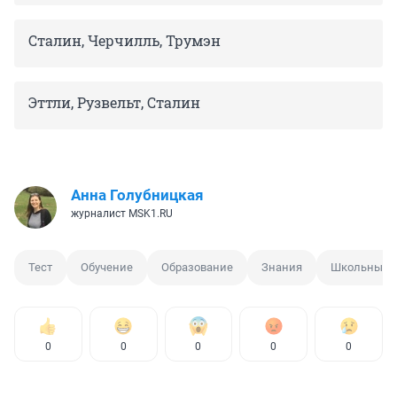
Сталин, Черчилль, Трумэн
Эттли, Рузвельт, Сталин
Анна Голубницкая
журналист MSK1.RU
Тест
Обучение
Образование
Знания
Школьные 
0
0
0
0
0