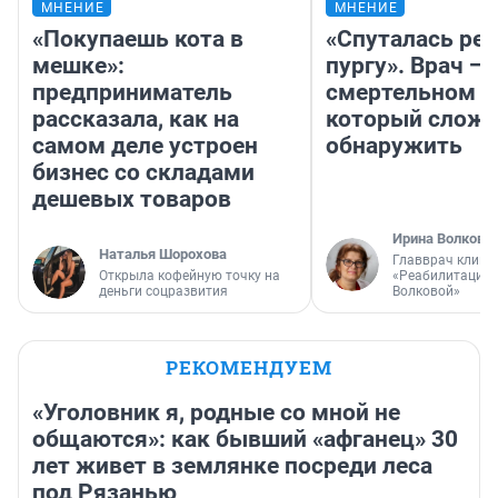
МНЕНИЕ
МНЕНИЕ
«Покупаешь кота в
«Спуталась реч
мешке»:
пургу». Врач — 
предприниматель
смертельном д
рассказала, как на
который слож
самом деле устроен
обнаружить
бизнес со складами
дешевых товаров
Ирина Волкова
Наталья Шорохова
Главврач клини
Открыла кофейную точку на
«Реабилитация 
деньги соцразвития
Волковой»
РЕКОМЕНДУЕМ
«Уголовник я, родные со мной не
общаются»: как бывший «афганец» 30
лет живет в землянке посреди леса
под Рязанью