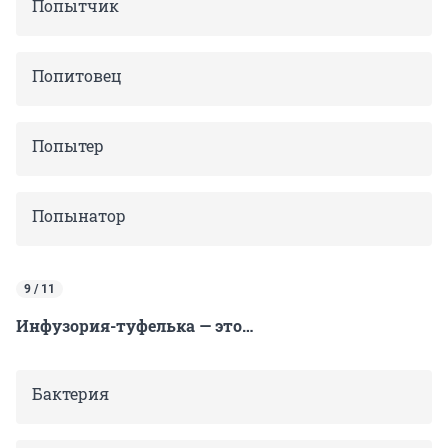
Попытчик
Попитовец
Попытер
Попынатор
9 / 11
Инфузория-туфелька — это…
Бактерия