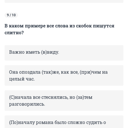
9 / 10
В каком примере все слова из скобок пишутся
слитно?
Важно иметь (в)виду.
Она опоздала (так)же, как все, (при)чем на
целый час.
(С)начала все стеснялись, но (за)тем
разговорились.
(По)началу романа было сложно судить о