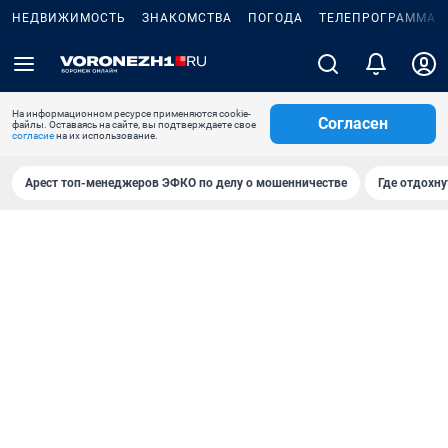
НЕДВИЖИМОСТЬ
ЗНАКОМСТВА
ПОГОДА
ТЕЛЕПРОГРАММА
На информационном ресурсе применяются cookie-
Согласен
файлы. Оставаясь на сайте, вы подтверждаете свое
согласие
на их использование.
Арест топ-менеджеров ЭФКО по делу о мошенничестве
Где отдохну