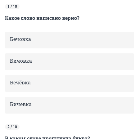
1 / 10
Какое слово написано верно?
Бечовка
Бичовка
Бечёвка
Бичевка
2 / 10
В каком слове пропущена буква?