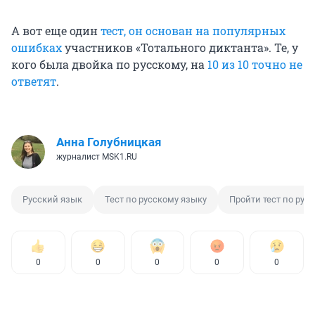
А вот еще один
тест, он основан на популярных
ошибках
участников «Тотального диктанта». Те, у
кого была двойка по русскому, на
10 из 10 точно не
ответят
.
Анна Голубницкая
журналист MSK1.RU
Русский язык
Тест по русскому языку
Пройти тест по рус
0
0
0
0
0