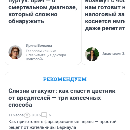
пургу». Врач — о
возьмут с 4000
смертельном диагнозе,
нам готовит н
который сложно
налоговый зако
обнаружить
коснется импор
даже репетито
Ирина Волкова
Главврач клиники
Анастасия Зав
«Реабилитация доктора
Волковой»
РЕКОМЕНДУЕМ
Слизни атакуют: как спасти цветник
от вредителей — три копеечных
способа
11 часов
8 316
6
Как приготовить фаршированные перцы — простой
рецепт от жительницы Барнаула