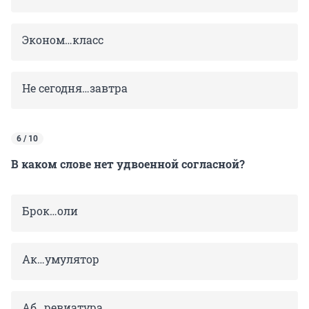
Эконом…класс
Не сегодня…завтра
6 / 10
В каком слове нет удвоенной согласной?
Брок…оли
Ак…умулятор
Аб…ревиатура