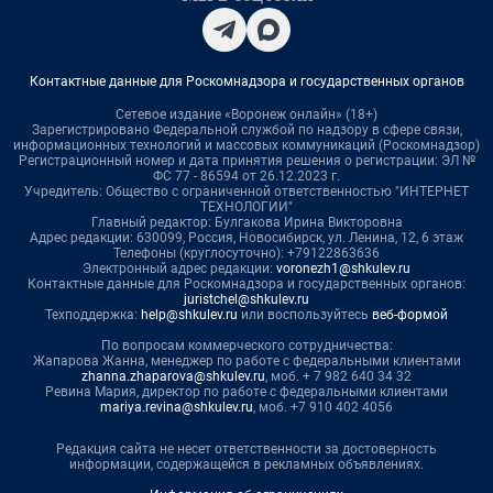
Контактные данные для Роскомнадзора и государственных органов
Сетевое издание «Воронеж онлайн» (18+)
Зарегистрировано Федеральной службой по надзору в сфере связи,
информационных технологий и массовых коммуникаций (Роскомнадзор)
Регистрационный номер и дата принятия решения о регистрации: ЭЛ №
ФС 77 - 86594 от 26.12.2023 г.
Учредитель: Общество с ограниченной ответственностью "ИНТЕРНЕТ
ТЕХНОЛОГИИ"
Главный редактор: Булгакова Ирина Викторовна
Адрес редакции: 630099, Россия, Новосибирск, ул. Ленина, 12, 6 этаж
Телефоны (круглосуточно): +79122863636
Электронный адрес редакции:
voronezh1@shkulev.ru
Контактные данные для Роскомнадзора и государственных органов:
juristchel@shkulev.ru
Техподдержка:
help@shkulev.ru
или воспользуйтесь
веб-формой
По вопросам коммерческого сотрудничества:
Жапарова Жанна, менеджер по работе с федеральными клиентами
zhanna.zhaparova@shkulev.ru
, моб. + 7 982 640 34 32
Ревина Мария, директор по работе с федеральными клиентами
mariya.revina@shkulev.ru
, моб. +7 910 402 4056
Редакция сайта не несет ответственности за достоверность
информации, содержащейся в рекламных объявлениях.