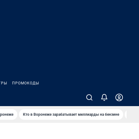
ГРЫ
ПРОМОКОДЫ
оронеже
Кто в Воронеже зарабатывает миллиарды на бензине
Где в