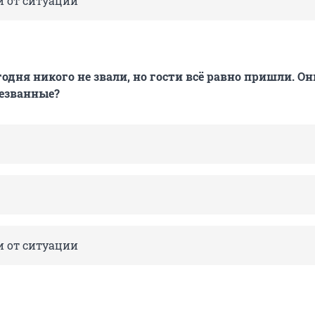
и от ситуации
годня никого не звали, но гости всё равно пришли. Он
незванные?
и от ситуации