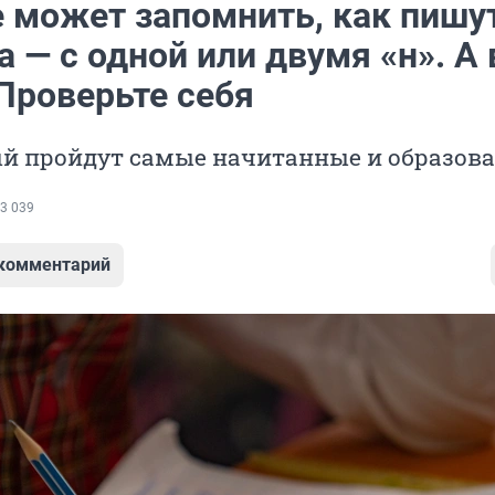
е может запомнить, как пишу
а — с одной или двумя «н». А
Проверьте себя
рый пройдут самые начитанные и образов
3 039
 комментарий