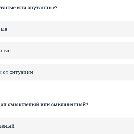
утаные или спутанные?
ные
нные
и от ситуации
 — он смышленый или смышленный?
леный