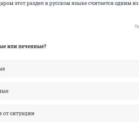
даром этот раздел в русском языке считается одним и
Пр
ые или печенные?
ые
ные
и от ситуации