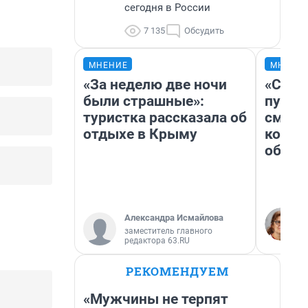
сегодня в России
7 135
Обсудить
МНЕНИЕ
МНЕНИ
«За неделю две ночи
«Спут
были страшные»:
пургу»
туристка рассказала об
смерт
отдыхе в Крыму
котор
обнар
Александра Исмайлова
заместитель главного
редактора 63.RU
РЕКОМЕНДУЕМ
«Мужчины не терпят