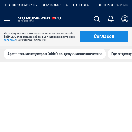
НЕДВИЖИМОСТЬ
ЗНАКОМСТВА
ПОГОДА
ТЕЛЕПРОГРАММА
На информационном ресурсе применяются cookie-
Согласен
файлы. Оставаясь на сайте, вы подтверждаете свое
согласие
на их использование.
Арест топ-менеджеров ЭФКО по делу о мошенничестве
Где отдохну