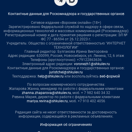
Контактные данные для Роскомнадзора и государственных органов
Сетевое издание «Воронеж онлайн» (18+)
Зарегистрировано Федеральной службой по надзору в сфере связи,
информационных технологий и массовых коммуникаций (Роскомнадзор)
Регистрационный номер и дата принятия решения о регистрации: ЭЛ №
ФС 77 - 86594 от 26.12.2023 г.
Учредитель: Общество с ограниченной ответственностью "ИНТЕРНЕТ
ТЕХНОЛОГИИ"
Главный редактор: Булгакова Ирина Викторовна
Адрес редакции: 630099, Россия, Новосибирск, ул. Ленина, 12, 6 этаж
Телефоны (круглосуточно): +79122863636
Электронный адрес редакции:
voronezh1@shkulev.ru
Контактные данные для Роскомнадзора и государственных органов:
juristchel@shkulev.ru
Техподдержка:
help@shkulev.ru
или воспользуйтесь
веб-формой
По вопросам коммерческого сотрудничества:
Жапарова Жанна, менеджер по работе с федеральными клиентами
zhanna.zhaparova@shkulev.ru
, моб. + 7 982 640 34 32
Ревина Мария, директор по работе с федеральными клиентами
mariya.revina@shkulev.ru
, моб. +7 910 402 4056
Редакция сайта не несет ответственности за достоверность
информации, содержащейся в рекламных объявлениях.
Информация об ограничениях