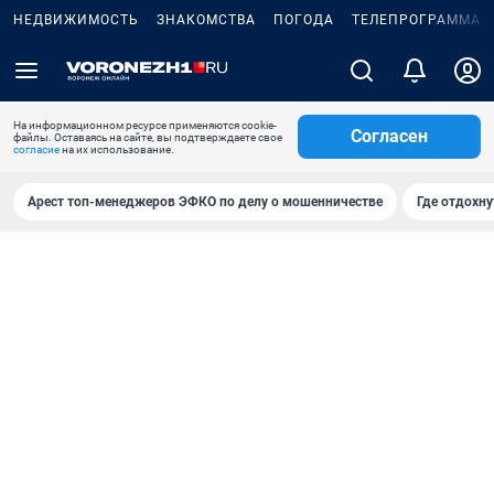
НЕДВИЖИМОСТЬ
ЗНАКОМСТВА
ПОГОДА
ТЕЛЕПРОГРАММА
На информационном ресурсе применяются cookie-
Согласен
файлы. Оставаясь на сайте, вы подтверждаете свое
согласие
на их использование.
Арест топ-менеджеров ЭФКО по делу о мошенничестве
Где отдохну