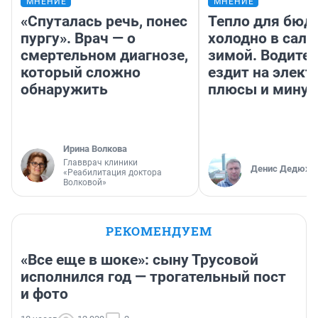
МНЕНИЕ
МНЕНИЕ
«Спуталась речь, понес
Тепло для бюд
пургу». Врач — о
холодно в сало
смертельном диагнозе,
зимой. Водител
который сложно
ездит на элект
обнаружить
плюсы и мину
Ирина Волкова
Главврач клиники
Денис Дедюхи
«Реабилитация доктора
Волковой»
РЕКОМЕНДУЕМ
«Все еще в шоке»: сыну Трусовой
исполнился год — трогательный пост
и фото