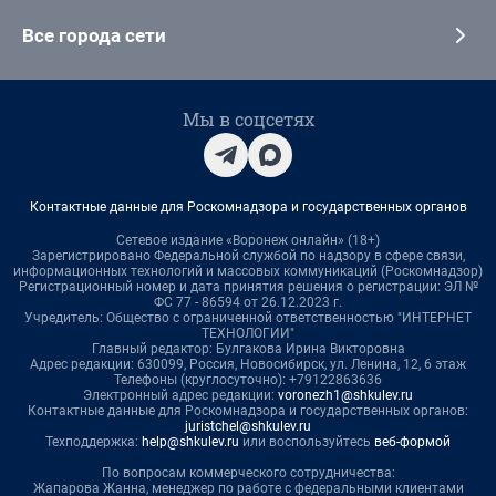
Все города сети
Мы в соцсетях
Контактные данные для Роскомнадзора и государственных органов
Сетевое издание «Воронеж онлайн» (18+)
Зарегистрировано Федеральной службой по надзору в сфере связи,
информационных технологий и массовых коммуникаций (Роскомнадзор)
Регистрационный номер и дата принятия решения о регистрации: ЭЛ №
ФС 77 - 86594 от 26.12.2023 г.
Учредитель: Общество с ограниченной ответственностью "ИНТЕРНЕТ
ТЕХНОЛОГИИ"
Главный редактор: Булгакова Ирина Викторовна
Адрес редакции: 630099, Россия, Новосибирск, ул. Ленина, 12, 6 этаж
Телефоны (круглосуточно): +79122863636
Электронный адрес редакции:
voronezh1@shkulev.ru
Контактные данные для Роскомнадзора и государственных органов:
juristchel@shkulev.ru
Техподдержка:
help@shkulev.ru
или воспользуйтесь
веб-формой
По вопросам коммерческого сотрудничества:
Жапарова Жанна, менеджер по работе с федеральными клиентами