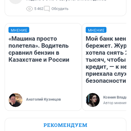
5 462
Обсудить
МНЕНИЕ
МНЕНИЕ
«Машина просто
Мой банк меня
полетела». Водитель
бережет. Журн
сравнил бензин в
хотела снять 2
Казахстане и России
тысяч, чтобы п
кредит, — к не
приехала служ
безопасности
Ксения Владим
Анатолий Кузнецов
Автор мнения
РЕКОМЕНДУЕМ