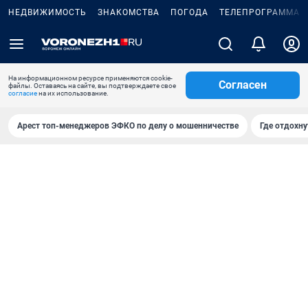
НЕДВИЖИМОСТЬ
ЗНАКОМСТВА
ПОГОДА
ТЕЛЕПРОГРАММА
На информационном ресурсе применяются cookie-
Согласен
файлы. Оставаясь на сайте, вы подтверждаете свое
согласие
на их использование.
Арест топ-менеджеров ЭФКО по делу о мошенничестве
Где отдохну