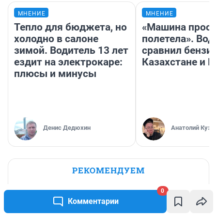
МНЕНИЕ
МНЕНИЕ
Тепло для бюджета, но
«Машина прост
холодно в салоне
полетела». Вод
зимой. Водитель 13 лет
сравнил бензин
ездит на электрокаре:
Казахстане и Р
плюсы и минусы
Денис Дедюхин
Анатолий Кузн
РЕКОМЕНДУЕМ
С рождения в неволе. Как в уральской
0
колонии осужденные мамы отбывают
Комментарии
срок вместе со своими детьми