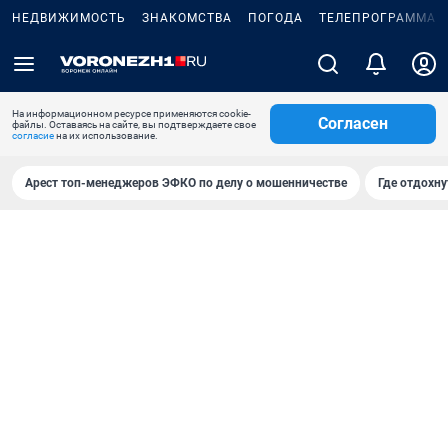
НЕДВИЖИМОСТЬ
ЗНАКОМСТВА
ПОГОДА
ТЕЛЕПРОГРАММА
На информационном ресурсе применяются cookie-
Согласен
файлы. Оставаясь на сайте, вы подтверждаете свое
согласие
на их использование.
Арест топ-менеджеров ЭФКО по делу о мошенничестве
Где отдохну