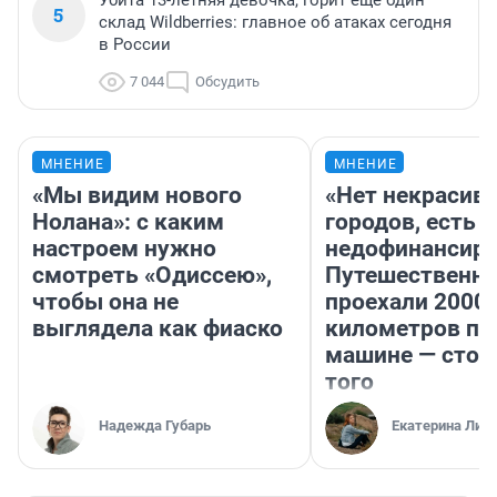
Убита 13-летняя девочка, горит еще один
5
склад Wildberries: главное об атаках сегодня
в России
7 044
Обсудить
МНЕНИЕ
МНЕНИЕ
«Мы видим нового
«Нет некрасив
Нолана»: с каким
городов, есть
настроем нужно
недофинансиро
смотреть «Одиссею»,
Путешественн
чтобы она не
проехали 2000
выглядела как фиаско
километров по 
машине — стои
того
Надежда Губарь
Екатерина Лит