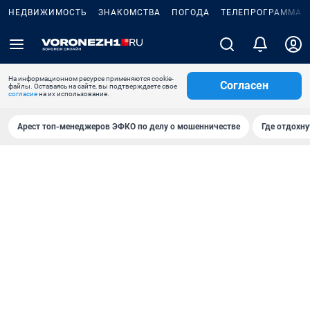
НЕДВИЖИМОСТЬ
ЗНАКОМСТВА
ПОГОДА
ТЕЛЕПРОГРАММА
На информационном ресурсе применяются cookie-
Согласен
файлы. Оставаясь на сайте, вы подтверждаете свое
согласие
на их использование.
Арест топ-менеджеров ЭФКО по делу о мошенничестве
Где отдохну