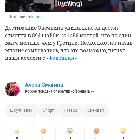
Источник: 
nhl.com
Достижение Овечкина уникально: он достиг
отметки в 894 шайбы за 1486 матчей, что на один
матч меньше, чем у Гретцки. Несколько лет назад
многие сомневались, что это возможно, пишут
наши коллеги с «
Фонтанки
».
Алена Смагина
Корреспондент оперативной редакции
Шоу-бизнес
Спорт
Развод
Скандал
0
0
0
0
0