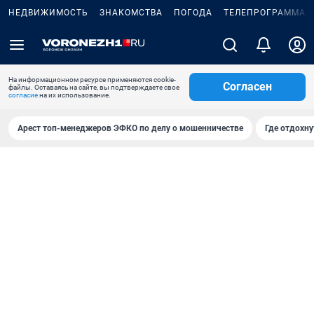
НЕДВИЖИМОСТЬ
ЗНАКОМСТВА
ПОГОДА
ТЕЛЕПРОГРАММА
На информационном ресурсе применяются cookie-
Согласен
файлы. Оставаясь на сайте, вы подтверждаете свое
согласие
на их использование.
Арест топ-менеджеров ЭФКО по делу о мошенничестве
Где отдохну