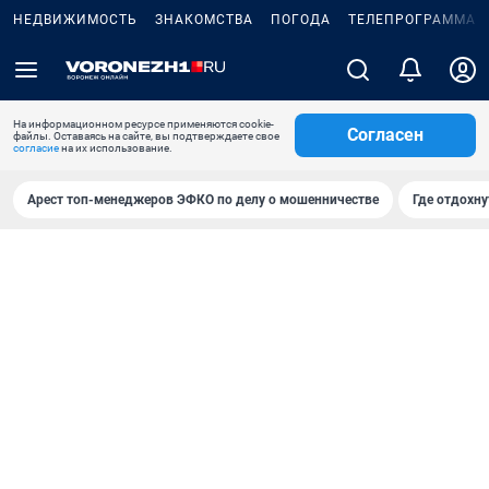
НЕДВИЖИМОСТЬ
ЗНАКОМСТВА
ПОГОДА
ТЕЛЕПРОГРАММА
На информационном ресурсе применяются cookie-
Согласен
файлы. Оставаясь на сайте, вы подтверждаете свое
согласие
на их использование.
Арест топ-менеджеров ЭФКО по делу о мошенничестве
Где отдохну