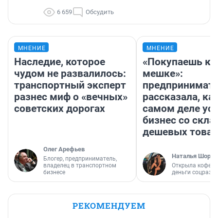
6 659
Обсудить
МНЕНИЕ
МНЕНИЕ
Наследие, которое
«Покупаешь ко
чудом не развалилось:
мешке»:
транспортный эксперт
предпринимат
разнес миф о «вечных»
рассказала, как
советских дорогах
самом деле ус
бизнес со скл
дешевых това
Олег Арефьев
Наталья Шорох
Блогер, предприниматель,
владелец в транспортном
Открыла кофейн
бизнесе
деньги соцразв
РЕКОМЕНДУЕМ