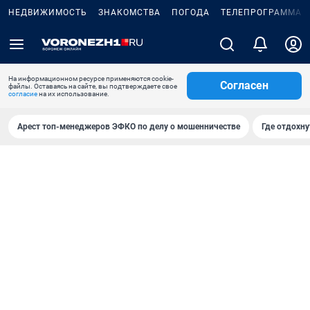
НЕДВИЖИМОСТЬ
ЗНАКОМСТВА
ПОГОДА
ТЕЛЕПРОГРАММА
На информационном ресурсе применяются cookie-
Согласен
файлы. Оставаясь на сайте, вы подтверждаете свое
согласие
на их использование.
Арест топ-менеджеров ЭФКО по делу о мошенничестве
Где отдохну