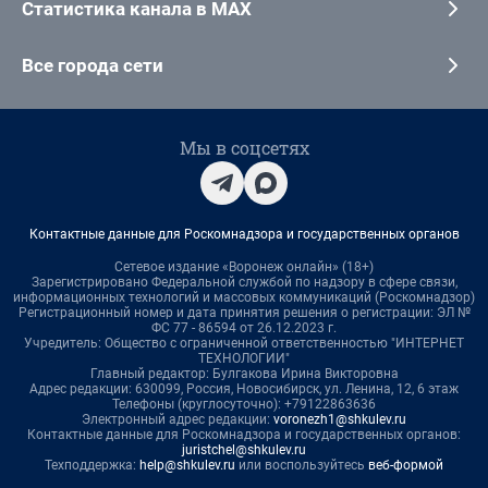
Статистика канала в MAX
Все города сети
Мы в соцсетях
Контактные данные для Роскомнадзора и государственных органов
Сетевое издание «Воронеж онлайн» (18+)
Зарегистрировано Федеральной службой по надзору в сфере связи,
информационных технологий и массовых коммуникаций (Роскомнадзор)
Регистрационный номер и дата принятия решения о регистрации: ЭЛ №
ФС 77 - 86594 от 26.12.2023 г.
Учредитель: Общество с ограниченной ответственностью "ИНТЕРНЕТ
ТЕХНОЛОГИИ"
Главный редактор: Булгакова Ирина Викторовна
Адрес редакции: 630099, Россия, Новосибирск, ул. Ленина, 12, 6 этаж
Телефоны (круглосуточно): +79122863636
Электронный адрес редакции:
voronezh1@shkulev.ru
Контактные данные для Роскомнадзора и государственных органов:
juristchel@shkulev.ru
Техподдержка:
help@shkulev.ru
или воспользуйтесь
веб-формой