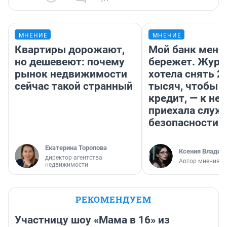
МНЕНИЕ
МНЕНИЕ
Квартиры дорожают,
Мой банк меня
но дешевеют: почему
бережет. Журн
рынок недвижимости
хотела снять 2
сейчас такой странный
тысяч, чтобы п
кредит, — к не
приехала служ
безопасности
Екатерина Торопова
Ксения Владим
директор агентства
Автор мнения
недвижимости
РЕКОМЕНДУЕМ
Участницу шоу «Мама в 16» из