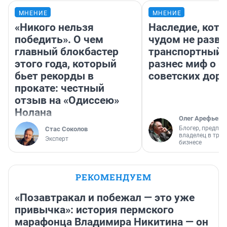
МНЕНИЕ
МНЕНИЕ
«Никого нельзя
Наследие, кото
победить». О чем
чудом не разва
главный блокбастер
транспортный 
этого года, который
разнес миф о 
бьет рекорды в
советских доро
прокате: честный
отзыв на «Одиссею»
Нолана
Олег Арефьев
Блогер, предпри
Стас Соколов
владелец в тра
Эксперт
бизнесе
РЕКОМЕНДУЕМ
«Позавтракал и побежал — это уже
привычка»: история пермского
марафонца Владимира Никитина — он