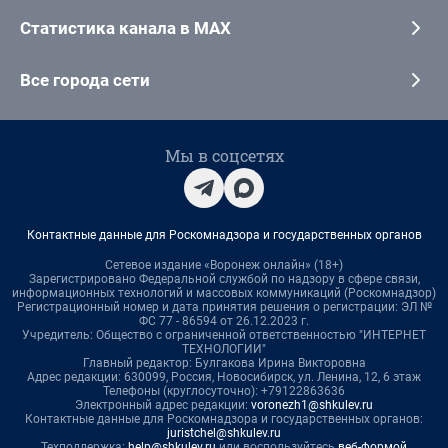
Статистика канала в MAX
Все города сети
Мы в соцсетях
Контактные данные для Роскомнадзора и государственных органов
Сетевое издание «Воронеж онлайн» (18+)
Зарегистрировано Федеральной службой по надзору в сфере связи,
информационных технологий и массовых коммуникаций (Роскомнадзор)
Регистрационный номер и дата принятия решения о регистрации: ЭЛ №
ФС 77 - 86594 от 26.12.2023 г.
Учредитель: Общество с ограниченной ответственностью "ИНТЕРНЕТ
ТЕХНОЛОГИИ"
Главный редактор: Булгакова Ирина Викторовна
Адрес редакции: 630099, Россия, Новосибирск, ул. Ленина, 12, 6 этаж
Телефоны (круглосуточно): +79122863636
Электронный адрес редакции:
voronezh1@shkulev.ru
Контактные данные для Роскомнадзора и государственных органов:
juristchel@shkulev.ru
Техподдержка:
help@shkulev.ru
или воспользуйтесь
веб-формой