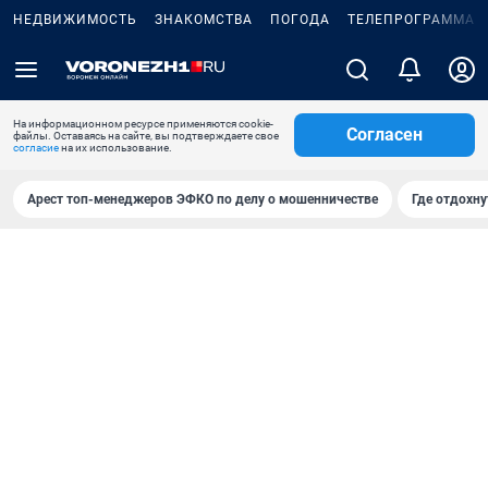
НЕДВИЖИМОСТЬ
ЗНАКОМСТВА
ПОГОДА
ТЕЛЕПРОГРАММА
На информационном ресурсе применяются cookie-
Согласен
файлы. Оставаясь на сайте, вы подтверждаете свое
согласие
на их использование.
Арест топ-менеджеров ЭФКО по делу о мошенничестве
Где отдохну