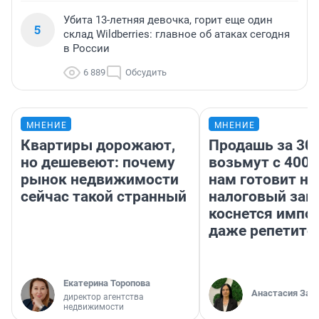
Убита 13-летняя девочка, горит еще один
5
склад Wildberries: главное об атаках сегодня
в России
6 889
Обсудить
МНЕНИЕ
МНЕНИЕ
Квартиры дорожают,
Продашь за 300
но дешевеют: почему
возьмут с 4000
рынок недвижимости
нам готовит н
сейчас такой странный
налоговый зако
коснется импор
даже репетито
Екатерина Торопова
Анастасия Зав
директор агентства
недвижимости