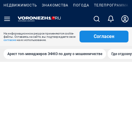
НЕДВИЖИМОСТЬ
ЗНАКОМСТВА
ПОГОДА
ТЕЛЕПРОГРАММА
На информационном ресурсе применяются cookie-
Согласен
файлы. Оставаясь на сайте, вы подтверждаете свое
согласие
на их использование.
Арест топ-менеджеров ЭФКО по делу о мошенничестве
Где отдохну