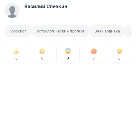
Василий Слезкин
Гороскоп
Астрологический прогноз
Знак зодиака
Ов
0
0
0
0
0