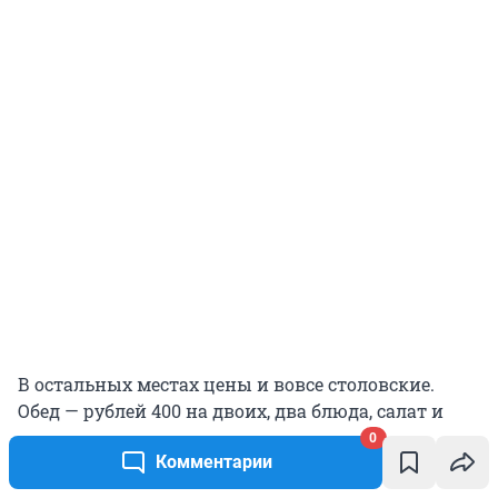
В остальных местах цены и вовсе столовские.
Обед — рублей 400 на двоих, два блюда, салат и
напитки. Но когда я говорю «как у нас», я имею в
0
Комментарии
виду, что в Туле я плачу по ценам столицы
другого государства, в котором качество