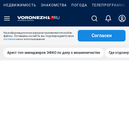
НЕДВИЖИМОСТЬ
ЗНАКОМСТВА
ПОГОДА
ТЕЛЕПРОГРАММА
На информационном ресурсе применяются cookie-
Согласен
файлы. Оставаясь на сайте, вы подтверждаете свое
согласие
на их использование.
Арест топ-менеджеров ЭФКО по делу о мошенничестве
Где отдохну