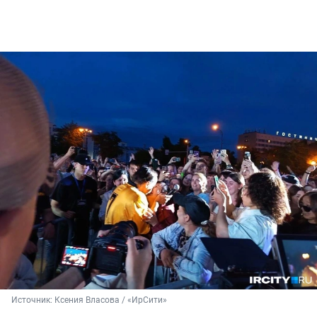
Источник: 
Ксения Власова / «ИрСити»