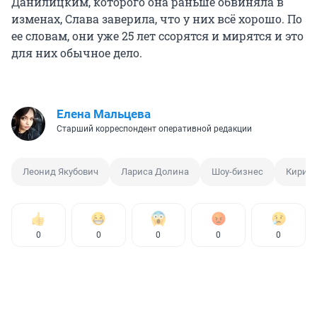
Данилицким, которого она раньше обвиняла в
изменах, Слава заверила, что у них всё хорошо. По
ее словам, они уже 25 лет ссорятся и мирятся и это
для них обычное дело.
Елена Мальцева
Старший корреспондент оперативной редакции
Леонид Якубович
Лариса Долина
Шоу-бизнес
Кирил
0
0
0
0
0