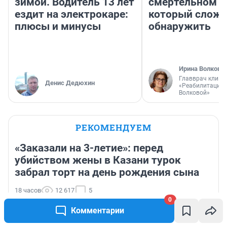
зимой. Водитель 13 лет
смертельном д
ездит на электрокаре:
который слож
плюсы и минусы
обнаружить
Ирина Волкова
Главврач клини
Денис Дедюхин
«Реабилитация 
Волковой»
РЕКОМЕНДУЕМ
«Заказали на 3-летие»: перед
убийством жены в Казани турок
забрал торт на день рождения сына
18 часов
12 617
5
0
«Это тот, кого ты травила»: прикамца приговорили к
Комментарии
22 годам за убийство семьи его девушки, сейчас он
звонит ей с угрозами