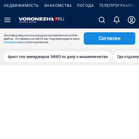
НЕДВИЖИМОСТЬ
ЗНАКОМСТВА
ПОГОДА
ТЕЛЕПРОГРАММА
На информационном ресурсе применяются cookie-
Согласен
файлы. Оставаясь на сайте, вы подтверждаете свое
согласие
на их использование.
Арест топ-менеджеров ЭФКО по делу о мошенничестве
Где отдохну