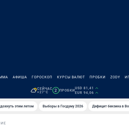
АММА
АФИША
ГОРОСКОП
КУРСЫ ВАЛЮТ
ПРОБКИ
ZODY
И
USD 81,41
СЕЙЧАС
2
ПРОБКИ
+27°C
EUR 94,06
тдохнуть этим летом
Выборы в Госдуму 2026
Дефицит бензина в В
НИЕ