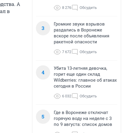
дства. А
8 276
Обсудить
ал в
Громкие звуки взрывов
3
раздались в Воронеже
вскоре после объявления
ракетной опасности
7 672
Обсудить
Убита 13-летняя девочка,
4
горит еще один склад
Wildberries: главное об атаках
сегодня в России
6 032
Обсудить
Где в Воронеже отключат
5
горячую воду на неделе с 3
по 9 августа: список домов