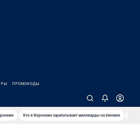
ГРЫ
ПРОМОКОДЫ
оронеже
Кто в Воронеже зарабатывает миллиарды на бензине
Где в