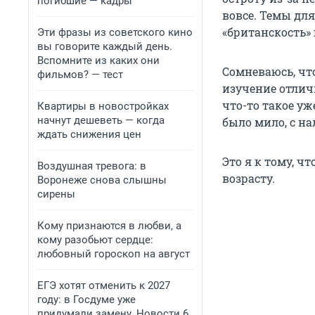
погибшие — кадры
вовсе. Темы дл
«британскость» 
Эти фразы из советского кино
вы говорите каждый день.
Вспомните из каких они
Сомневаюсь, чт
фильмов? — тест
изучение отлич
что-то такое уж
Квартиры в новостройках
начнут дешеветь — когда
было мило, с н
ждать снижения цен
Это я к тому, ч
Воздушная тревога: в
возрасту.
Воронеже снова слышны
сирены
Кому признаются в любви, а
кому разобьют сердце:
любовный гороскоп на август
ЕГЭ хотят отменить к 2027
году: в Госдуме уже
придумали замену. Новости 6