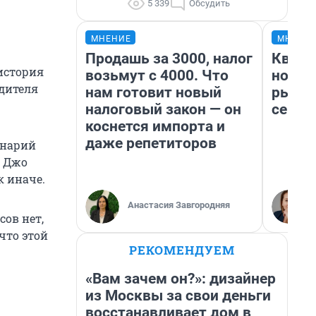
5 339
Обсудить
МНЕНИЕ
МНЕНИ
Продашь за 3000, налог
Кварт
 история
возьмут с 4000. Что
но де
дителя
нам готовит новый
рынок
налоговый закон — он
сейча
коснется импорта и
даже репетиторов
енарий
й Джо
к иначе.
Анастасия Завгородняя
сов нет,
что этой
РЕКОМЕНДУЕМ
«Вам зачем он?»: дизайнер
из Москвы за свои деньги
восстанавливает дом в