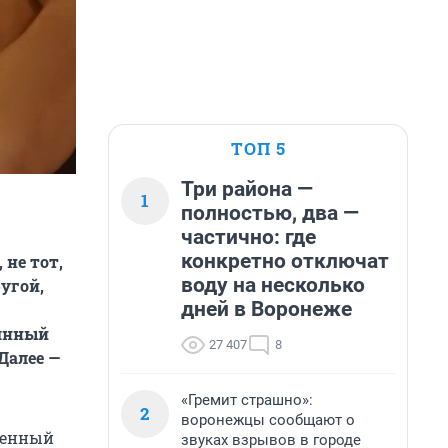
ТОП 5
Три района —
1
полностью, два —
частично: где
конкретно отключат
 не тот,
воду на несколько
угой,
дней в Воронеже
оянный
27 407
8
Далее —
«Гремит страшно»:
2
воронежцы сообщают о
венный
звуках взрывов в городе