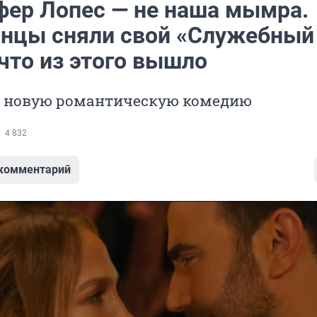
ер Лопес — не наша мымра.
нцы сняли свой «Служебный
что из этого вышло
а новую романтическую комедию
4 832
 комментарий