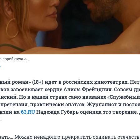
то порой скучно…
»
ый роман» (18+) идет в российских кинотеатрах. Нет,
ков завоевывает сердце Алисы Фрейндлих. Совсем др
нский. Но в нашей стране само название «Служебный
 претензия, практически эпатаж. Журналист и пост
ензий на
63.RU
Надежда Губарь оценила это творение. 
.
азать… Можно ненадолго прекратить охаивать отечест