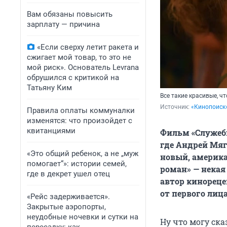
Вам обязаны повысить
зарплату — причина
«Если сверху летит ракета и
сжигает мой товар, то это не
мой риск». Основатель Levrana
обрушился с критикой на
Татьяну Ким
Все такие красивые, ч
Источник: 
«Кинопоиск
Правила оплаты коммуналки
изменятся: что произойдет с
квитанциями
Фильм «Служебн
где Андрей Мяг
«Это общий ребенок, а не „муж
новый, америка
помогает“»: истории семей,
роман» — некая
где в декрет ушел отец
автор кинорец
от первого лица
«Рейс задерживается».
Закрытые аэропорты,
неудобные ночевки и сутки на
Ну что могу ск