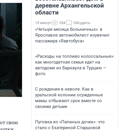
деревне Архангельской
области
19 минут
334
Обсудить
«Четыре месяца больничных»: в
Ярославле автомобилист изувечил
пассажира «Яавтобуса»
«Расходы на топливо колоссальные»:
как многодетная семья едет на
автодоме из Барнаула в Турцию —
фото
С рождения в неволе. Как в
уральской колонии осужденные
мамы отбывают срок вместе со
своими детьми
Пуговка из «Папиных дочек»: что
ют свою
стало с Екатериной Старшовой
 шутки