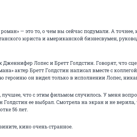
роман» — это то, о чем вы сейчас подумали. А точнее,
анского юриста и американской бизнесвумен, руково
х Дженнифер Лопес и Бретт Голдстин. Говорят, что сц
мана» актер Бретт Голдстин написал вместе с коллего
ую героиню он видел только в исполнении Лопес, ника
, лучшее, что с этим фильмом случилось. У меня вопро
 Голдстин ее выбрал. Смотрела на экран и не верила, 
тке 56 лет.
вините, кино очень странное.