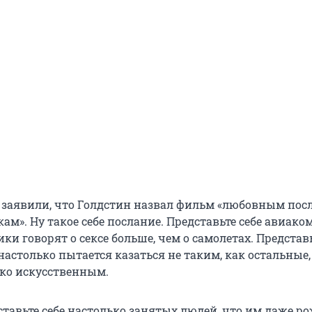
заявили, что Голдстин назвал фильм «любовным пос
ам». Ну такое себе послание. Представьте себе авиако
ки говорят о сексе больше, чем о самолетах. Представь
настолько пытается казаться не таким, как остальные,
ко искусственным.
ставьте себе настолько занятых людей, что им даже р