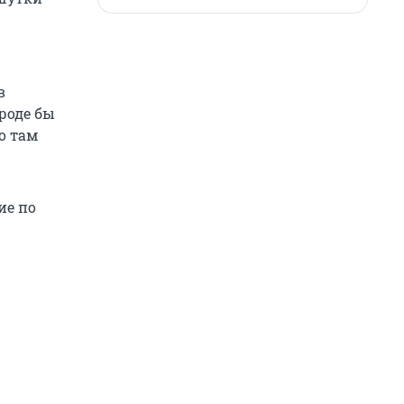
в
роде бы
о там
ие по