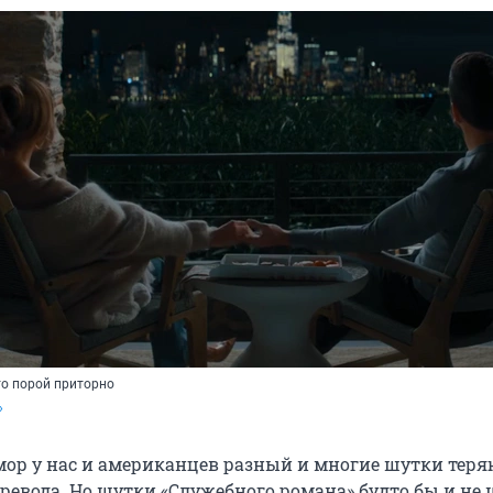
то порой приторно
»
мор у нас и американцев разный и многие шутки теря
еревода. Но шутки «Служебного романа» будто бы и не