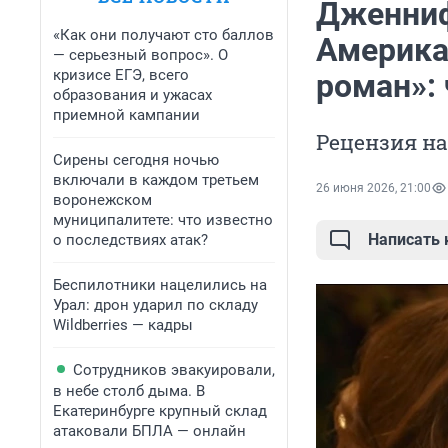
Дженниф
«Как они получают сто баллов
Америка
— серьезный вопрос». О
кризисе ЕГЭ, всего
роман»: 
образования и ужасах
приемной кампании
Рецензия н
Сирены сегодня ночью
включали в каждом третьем
26 июня 2026, 21:00
воронежском
муниципалитете: что известно
Написать
о последствиях атак?
Беспилотники нацелились на
Урал: дрон ударил по складу
Wildberries — кадры
Сотрудников эвакуировали,
в небе столб дыма. В
Екатеринбурге крупный склад
атаковали БПЛА — онлайн