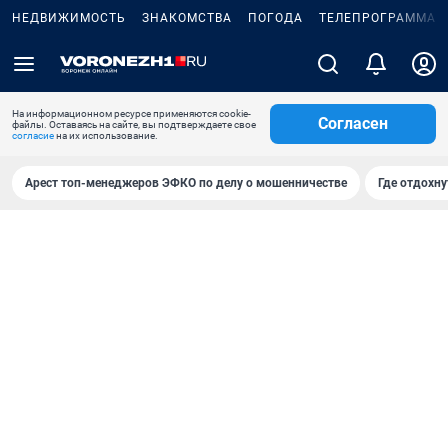
НЕДВИЖИМОСТЬ
ЗНАКОМСТВА
ПОГОДА
ТЕЛЕПРОГРАММА
На информационном ресурсе применяются cookie-
Согласен
файлы. Оставаясь на сайте, вы подтверждаете свое
согласие
на их использование.
Арест топ-менеджеров ЭФКО по делу о мошенничестве
Где отдохну