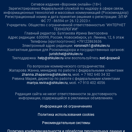
Сетевое издание «Воронеж онлайн» (18+)
Зарегистрировано Федеральной службой по надзору в сфере связи,
информационных технологий и массовых коммуникаций (Роскомнадзор)
Регистрационный номер и дата принятия решения о регистрации: ЭЛ №
ФС 77 - 86594 от 26.12.2023 г.
Учредитель: Общество с ограниченной ответственностью "ИНТЕРНЕТ
ТЕХНОЛОГИИ"
Главный редактор: Булгакова Ирина Викторовна
Адрес редакции: 630099, Россия, Новосибирск, ул. Ленина, 12, 6 этаж
Телефоны (круглосуточно): +79122863636
Электронный адрес редакции:
voronezh1@shkulev.ru
Контактные данные для Роскомнадзора и государственных органов:
juristchel@shkulev.ru
Техподдержка:
help@shkulev.ru
или воспользуйтесь
веб-формой
По вопросам коммерческого сотрудничества:
Жапарова Жанна, менеджер по работе с федеральными клиентами
zhanna.zhaparova@shkulev.ru
, моб. + 7 982 640 34 32
Ревина Мария, директор по работе с федеральными клиентами
mariya.revina@shkulev.ru
, моб. +7 910 402 4056
Редакция сайта не несет ответственности за достоверность
информации, содержащейся в рекламных объявлениях.
Информация об ограничениях
Политика использования cookies
Рекомендательные системы
Политика конфиденциальности и обработки персональных данных и