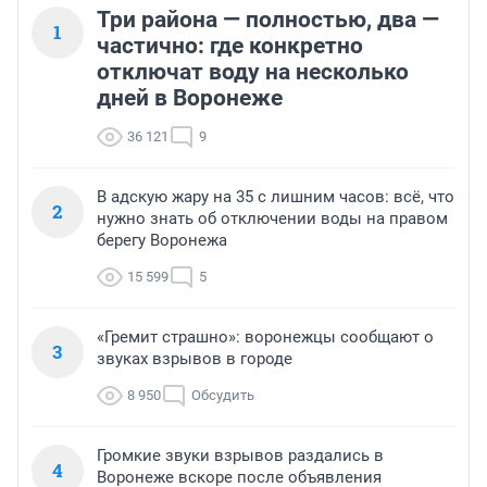
Три района — полностью, два —
1
частично: где конкретно
отключат воду на несколько
дней в Воронеже
36 121
9
В адскую жару на 35 с лишним часов: всё, что
2
нужно знать об отключении воды на правом
берегу Воронежа
15 599
5
«Гремит страшно»: воронежцы сообщают о
3
звуках взрывов в городе
8 950
Обсудить
Громкие звуки взрывов раздались в
4
Воронеже вскоре после объявления