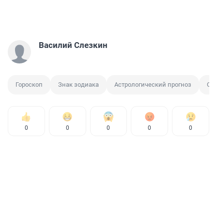
Василий Слезкин
Гороскоп
Знак зодиака
Астрологический прогноз
Ов
0
0
0
0
0