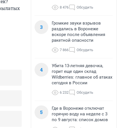
чек?
8 476
Обсудить
крылатых
Громкие звуки взрывов
3
раздались в Воронеже
вскоре после объявления
ракетной опасности
7 866
Обсудить
Убита 13-летняя девочка,
4
горит еще один склад
Wildberries: главное об атаках
сегодня в России
6 232
Обсудить
Где в Воронеже отключат
5
горячую воду на неделе с 3
по 9 августа: список домов