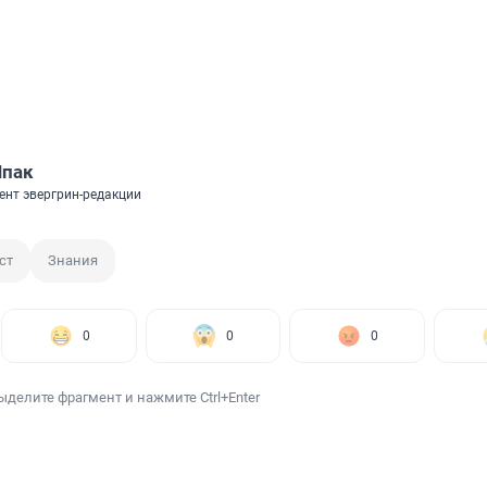
Шпак
ент эвергрин-редакции
ст
Знания
0
0
0
ыделите фрагмент и нажмите Ctrl+Enter