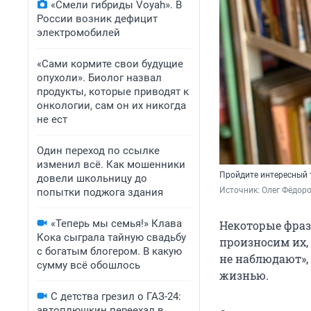
«Смели гибриды Voyah». В
России возник дефицит
электромобилей
«Сами кормите свои будущие
опухоли». Биолог назвал
продукты, которые приводят к
онкологии, сам он их никогда
не ест
Один переход по ссылке
изменил всё. Как мошенники
Пройдите интересный т
довели школьницу до
Источник: 
Олег Фёдоро
попытки поджога здания
«Теперь мы семья!» Клава
Некоторые фраз
Кока сыграла тайную свадьбу
произносим их,
с богатым блогером. В какую
не наблюдают»,
сумму всё обошлось
жизнью.
С детства грезил о ГАЗ-24:
автоплюшкин переехал в