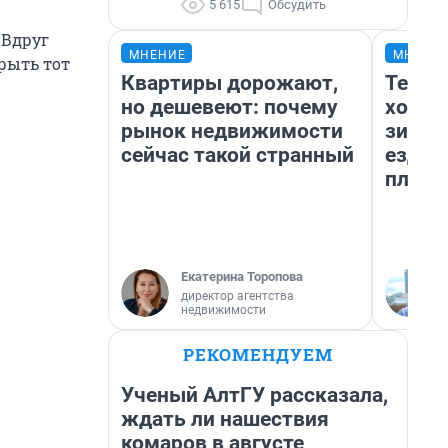
5 615
Обсудить
 Вдруг
МНЕНИЕ
МНЕНИ
рыть тот
Квартиры дорожают,
Тепло
но дешевеют: почему
холод
рынок недвижимости
зимой
сейчас такой странный
ездит
плюсы
Екатерина Торопова
директор агентства
недвижимости
РЕКОМЕНДУЕМ
Ученый АлтГУ рассказала,
ждать ли нашествия
комаров в августе