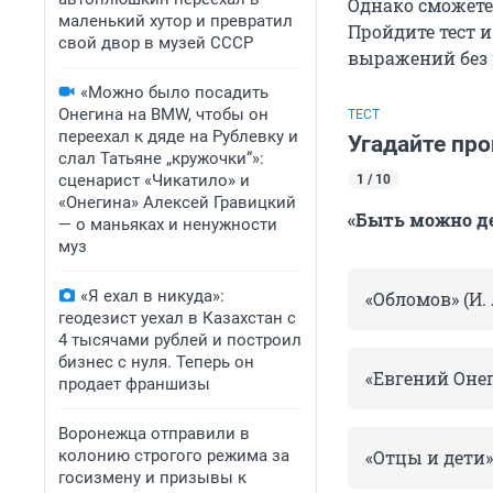
Однако сможете 
маленький хутор и превратил
Пройдите тест и
свой двор в музей СССР
выражений без 
«Можно было посадить
Онегина на BMW, чтобы он
ТЕСТ
переехал к дяде на Рублевку и
Угадайте про
слал Татьяне „кружочки“»:
сценарист «Чикатило» и
1 / 10
«Онегина» Алексей Гравицкий
«Быть можно де
— о маньяках и ненужности
муз
«Я ехал в никуда»:
«Обломов» (И.
геодезист уехал в Казахстан с
4 тысячами рублей и построил
бизнес с нуля. Теперь он
«Евгений Онег
продает франшизы
Воронежца отправили в
колонию строгого режима за
«Отцы и дети» 
госизмену и призывы к