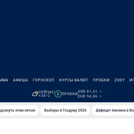
АММА
АФИША
ГОРОСКОП
КУРСЫ ВАЛЮТ
ПРОБКИ
ZODY
И
USD 81,41
СЕЙЧАС
3
ПРОБКИ
+34°C
EUR 94,06
тдохнуть этим летом
Выборы в Госдуму 2026
Дефицит бензина в В