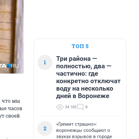
ТОП 5
Три района —
1
полностью, два —
частично: где
конкретно отключат
воду на несколько
дней в Воронеже
, что мы
34 182
8
вые часов
ут своей
«Гремит страшно»:
2
воронежцы сообщают о
звуках взрывов в городе