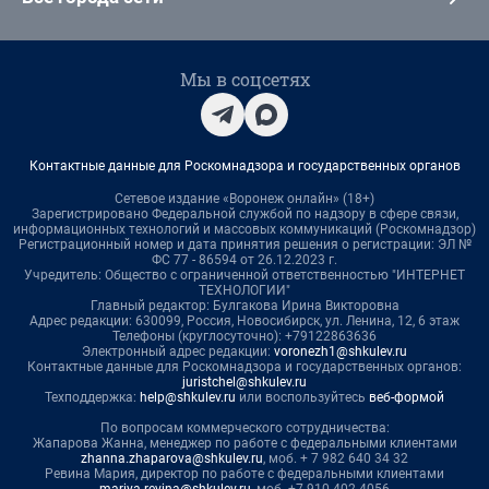
Мы в соцсетях
Контактные данные для Роскомнадзора и государственных органов
Сетевое издание «Воронеж онлайн» (18+)
Зарегистрировано Федеральной службой по надзору в сфере связи,
информационных технологий и массовых коммуникаций (Роскомнадзор)
Регистрационный номер и дата принятия решения о регистрации: ЭЛ №
ФС 77 - 86594 от 26.12.2023 г.
Учредитель: Общество с ограниченной ответственностью "ИНТЕРНЕТ
ТЕХНОЛОГИИ"
Главный редактор: Булгакова Ирина Викторовна
Адрес редакции: 630099, Россия, Новосибирск, ул. Ленина, 12, 6 этаж
Телефоны (круглосуточно): +79122863636
Электронный адрес редакции:
voronezh1@shkulev.ru
Контактные данные для Роскомнадзора и государственных органов:
juristchel@shkulev.ru
Техподдержка:
help@shkulev.ru
или воспользуйтесь
веб-формой
По вопросам коммерческого сотрудничества:
Жапарова Жанна, менеджер по работе с федеральными клиентами
zhanna.zhaparova@shkulev.ru
, моб. + 7 982 640 34 32
Ревина Мария, директор по работе с федеральными клиентами