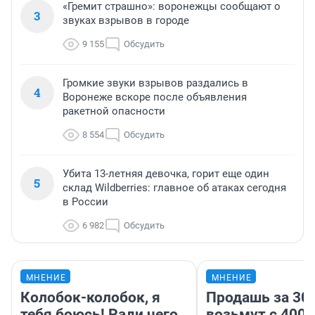
«Гремит страшно»: воронежцы сообщают о
3
звуках взрывов в городе
9 155
Обсудить
Громкие звуки взрывов раздались в
4
Воронеже вскоре после объявления
ракетной опасности
8 554
Обсудить
Убита 13-летняя девочка, горит еще один
5
склад Wildberries: главное об атаках сегодня
в России
6 982
Обсудить
МНЕНИЕ
МНЕНИЕ
Колобок-колобок, я
Продашь за 300
тебя боюсь! Ради чего
возьмут с 4000