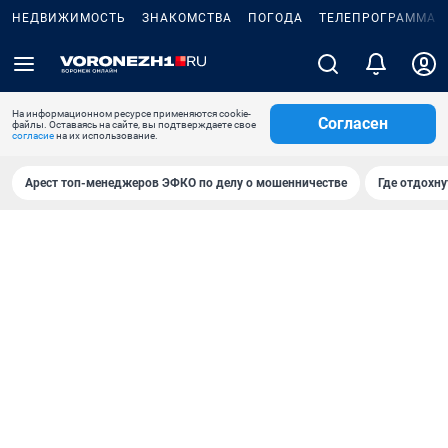
НЕДВИЖИМОСТЬ
ЗНАКОМСТВА
ПОГОДА
ТЕЛЕПРОГРАММА
На информационном ресурсе применяются cookie-
Согласен
файлы. Оставаясь на сайте, вы подтверждаете свое
согласие
на их использование.
Арест топ-менеджеров ЭФКО по делу о мошенничестве
Где отдохну