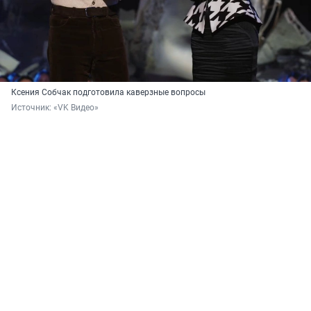
Ксения Собчак подготовила каверзные вопросы
Источник: 
«VK Видео»