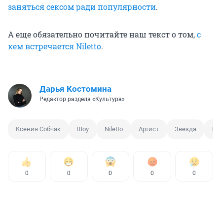
заняться сексом ради популярности
.
А еще обязательно почитайте наш текст о том,
с
кем встречается Niletto
.
Дарья Костомина
Редактор раздела «Культура»
Ксения Собчак
Шоу
Niletto
Артист
Звезда
Пе
0
0
0
0
0