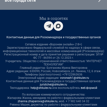
Все города сети
Мы в соцсетях
Контактные данные для Роскомнадзора и государственных органов
Сетевое издание «Воронеж онлайн» (18+)
Зарегистрировано Федеральной службой по надзору в сфере связи,
информационных технологий и массовых коммуникаций (Роскомнадзор)
Регистрационный номер и дата принятия решения о регистрации: ЭЛ №
ФС 77 - 86594 от 26.12.2023 г.
Учредитель: Общество с ограниченной ответственностью "ИНТЕРНЕТ
ТЕХНОЛОГИИ"
Главный редактор: Булгакова Ирина Викторовна
Адрес редакции: 630099, Россия, Новосибирск, ул. Ленина, 12, 6 этаж
Телефоны (круглосуточно): +79122863636
Электронный адрес редакции:
voronezh1@shkulev.ru
Контактные данные для Роскомнадзора и государственных органов:
juristchel@shkulev.ru
Техподдержка:
help@shkulev.ru
или воспользуйтесь
веб-формой
По вопросам коммерческого сотрудничества:
Жапарова Жанна, менеджер по работе с федеральными клиентами
zhanna.zhaparova@shkulev.ru
, моб. + 7 982 640 34 32
Ревина Мария, директор по работе с федеральными клиентами