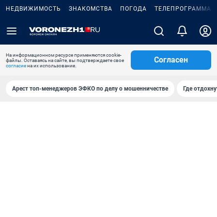
НЕДВИЖИМОСТЬ
ЗНАКОМСТВА
ПОГОДА
ТЕЛЕПРОГРАММА
На информационном ресурсе применяются cookie-
Согласен
файлы. Оставаясь на сайте, вы подтверждаете свое
согласие
на их использование.
Арест топ-менеджеров ЭФКО по делу о мошенничестве
Где отдохну