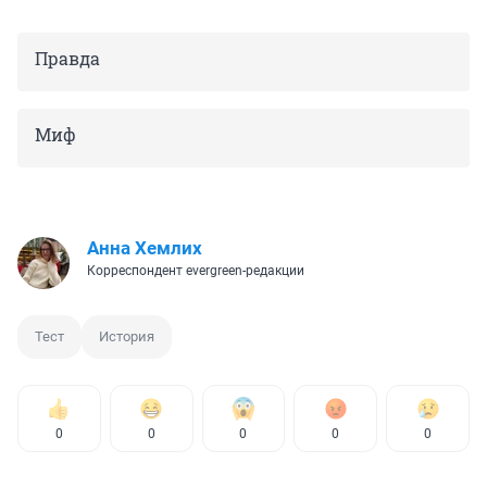
Правда
Миф
Анна Хемлих
Корреспондент evergreen-редакции
Тест
История
0
0
0
0
0