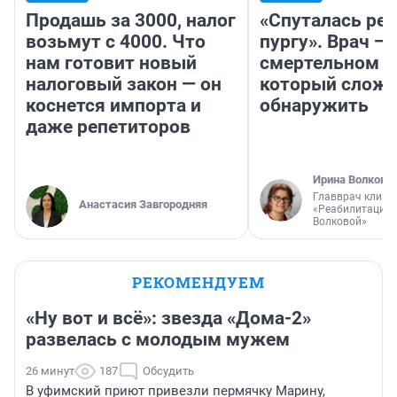
Продашь за 3000, налог
«Спуталась реч
возьмут с 4000. Что
пургу». Врач — 
нам готовит новый
смертельном д
налоговый закон — он
который слож
коснется импорта и
обнаружить
даже репетиторов
Ирина Волкова
Главврач клини
Анастасия Завгородняя
«Реабилитация 
Волковой»
РЕКОМЕНДУЕМ
«Ну вот и всё»: звезда «Дома-2»
развелась с молодым мужем
26 минут
187
Обсудить
В уфимский приют привезли пермячку Марину,