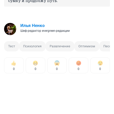
сумку и продолжу путь.
Илья Ненко
Шеф-редактор evergreen-редакции
Тест
Психология
Развлечение
Оптимизм
Песси
0
0
0
0
0