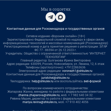
Мы в соцсетях
Контактные данные для Роскомнадзора и государственных органов
Сетевое издание «Воронеж онлайн» (18+)
Зарегистрировано Федеральной службой по надзору в сфере связи,
информационных технологий и массовых коммуникаций (Роскомнадзор)
Регистрационный номер и дата принятия решения о регистрации: ЭЛ №
ФС 77 - 86594 от 26.12.2023 г.
Учредитель: Общество с ограниченной ответственностью "ИНТЕРНЕТ
ТЕХНОЛОГИИ"
Главный редактор: Булгакова Ирина Викторовна
Адрес редакции: 630099, Россия, Новосибирск, ул. Ленина, 12, 6 этаж
Телефоны (круглосуточно): +79122863636
Электронный адрес редакции:
voronezh1@shkulev.ru
Контактные данные для Роскомнадзора и государственных органов:
juristchel@shkulev.ru
Техподдержка:
help@shkulev.ru
или воспользуйтесь
веб-формой
По вопросам коммерческого сотрудничества:
Жапарова Жанна, менеджер по работе с федеральными клиентами
zhanna.zhaparova@shkulev.ru
, моб. + 7 982 640 34 32
Ревина Мария, директор по работе с федеральными клиентами
mariya.revina@shkulev.ru
, моб. +7 910 402 4056