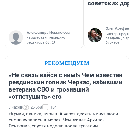
советских доро
Олег Арефьев
Александра Исмайлова
Блогер, предпри
заместитель главного
владелец в тра
редактора 63.RU
бизнесе
РЕКОМЕНДУЕМ
«Не связывайся с ним!» Чем известен
ревдинский гопник Черкас, избивший
ветерана СВО и грозивший
«отпетушить» его
7 часов
26 668
184
«Крики, паника, взрыв. А через десять минут люди
снова купались в море». Чем живет Архипо-
Осиповка, спустя неделю после трагедии