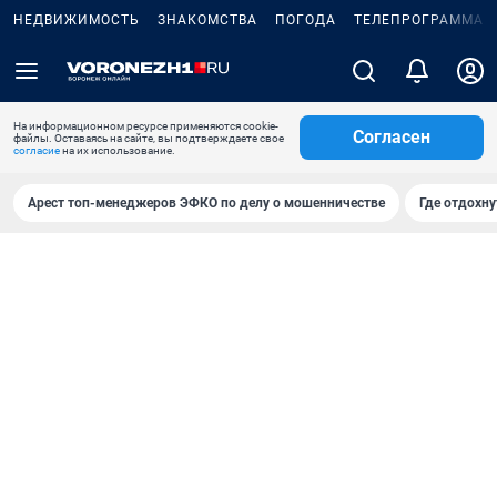
НЕДВИЖИМОСТЬ
ЗНАКОМСТВА
ПОГОДА
ТЕЛЕПРОГРАММА
На информационном ресурсе применяются cookie-
Согласен
файлы. Оставаясь на сайте, вы подтверждаете свое
согласие
на их использование.
Арест топ-менеджеров ЭФКО по делу о мошенничестве
Где отдохну