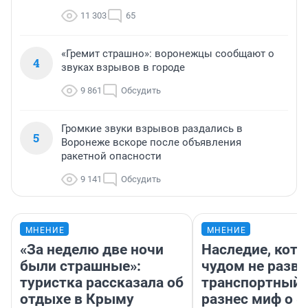
11 303
65
«Гремит страшно»: воронежцы сообщают о
4
звуках взрывов в городе
9 861
Обсудить
Громкие звуки взрывов раздались в
5
Воронеже вскоре после объявления
ракетной опасности
9 141
Обсудить
МНЕНИЕ
МНЕНИЕ
«За неделю две ночи
Наследие, кото
были страшные»:
чудом не разва
туристка рассказала об
транспортный 
отдыхе в Крыму
разнес миф о 