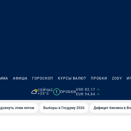
АММА
АФИША
ГОРОСКОП
КУРСЫ ВАЛЮТ
ПРОБКИ
ZODY
И
USD 82,17
СЕЙЧАС
1
ПРОБКИ
+25°C
EUR 94,84
тдохнуть этим летом
Выборы в Госдуму 2026
Дефицит бензина в В