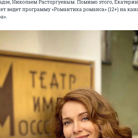
адзе, Николаем Расторгуевым. Помимо этого, Екатерин
ет ведет программу «Романтика романса» (12+) на кан
а».