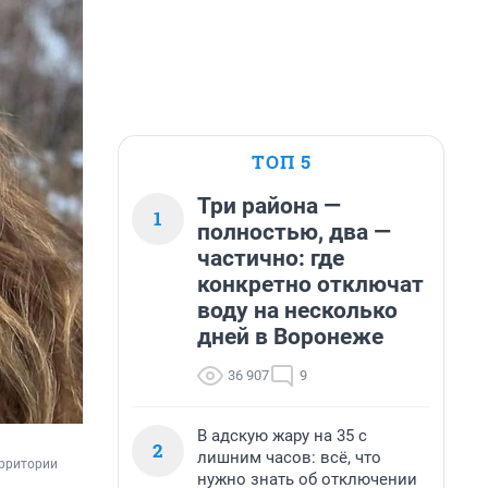
ТОП 5
Три района —
1
полностью, два —
частично: где
конкретно отключат
воду на несколько
дней в Воронеже
36 907
9
В адскую жару на 35 с
2
лишним часов: всё, что
рритории 
нужно знать об отключении