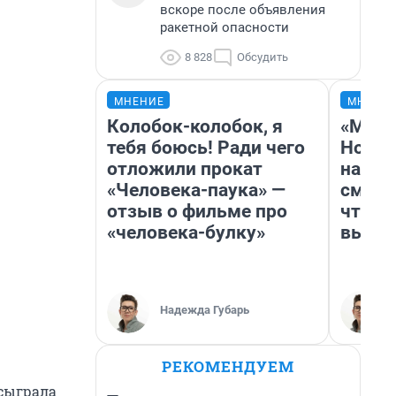
вскоре после объявления
ракетной опасности
8 828
Обсудить
МНЕНИЕ
МНЕНИ
Колобок-колобок, я
«Мы в
тебя боюсь! Ради чего
Нолан
отложили прокат
настр
«Человека-паука» —
смотр
отзыв о фильме про
чтобы
«человека-булку»
выгля
Надежда Губарь
РЕКОМЕНДУЕМ
 сыграла