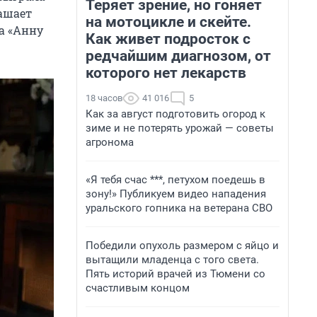
Теряет зрение, но гоняет
лашает
на мотоцикле и скейте.
а «Анну
Как живет подросток с
редчайшим диагнозом, от
которого нет лекарств
18 часов
41 016
5
Как за август подготовить огород к
зиме и не потерять урожай — советы
агронома
«Я тебя счас ***, петухом поедешь в
зону!» Публикуем видео нападения
уральского гопника на ветерана СВО
Победили опухоль размером с яйцо и
вытащили младенца с того света.
Пять историй врачей из Тюмени со
счастливым концом