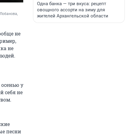
Одна банка — три вкуса: рецепт
овощного ассорти на зиму для
Лобанова, 
жителей Архангельской области
ообще не
пример,
ика не
людей.
 осенью у
й себя не
твом.
ские
ые песни