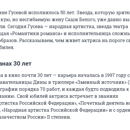
не Гусевой исполнилось 50 лет. Звезда, которую зрит
пкую, но несгибаемую жену Саши Белого, уже давно в
и. Сегодня Гусева — народная артистка, звезда театра
ущая «Романтики романса» и исполнительница сложны
бразов. Рассказываем, чем живет актриса на пороге с
билея.
анах 30 лет
а в кино почти 30 лет — карьера началась в 1997 году 
авательницы Дины в триллере «Змеиный источник» (12
графии порядка 70 работ, и каждая будто подводила к
анию. Свой юбилей актриса встречает в званиях
ртистка Российской Федерации», «Почетный деятель и
, «Народная артистка Российской Федерации» и с орде
азачеством России» II степени.