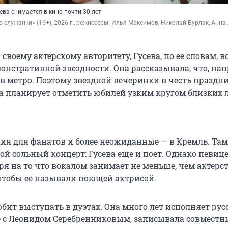
ева снимается в кино почти 30 лет
о служанки» (16+), 2026 г., режиссеры: Илья Максимов, Николай Бурлак, Анна 
 своему актерскому авторитету, Гусева, по ее словам, в
онстративной звездности. Она рассказывала, что, на
в метро. Поэтому звездной вечеринки в честь праздн
на планирует отметить юбилей узким кругом близких 
ия для фанатов и более неожиданные — в Кремль. Там
ой сольный концерт: Гусева еще и поет. Однако певице
ря на то что вокалом занимает не меньше, чем актерс
чтобы ее называли поющей актрисой.
ит выступать в дуэтах. Она много лет исполняет рус
 с Леонидом Серебренниковым, записывала совместн