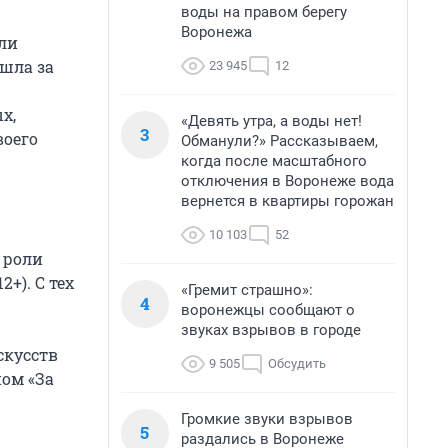
воды на правом берегу
Воронежа
ели
ышла за
23 945
12
х,
«Девять утра, а воды нет!
3
воего
Обманули?» Рассказываем,
когда после масштабного
отключения в Воронеже вода
вернется в квартиры горожан
10 103
52
с роли
+). С тех
«Гремит страшно»:
4
воронежцы сообщают о
звуках взрывов в городе
скусств
9 505
Обсудить
ном «За
Громкие звуки взрывов
5
раздались в Воронеже