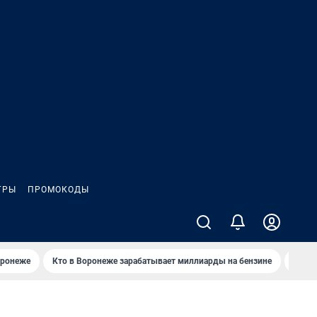
ГРЫ
ПРОМОКОДЫ
оронеже
Кто в Воронеже зарабатывает миллиарды на бензине
Где в