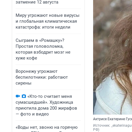
затмение 12 августа
Миру угрожают новые вирусы
и глобальная климатическая
катастрофа: итоги недели
Сыграем в «Ромашку»?
Простая головоломка,
которая взбодрит мозг не
хуже кофе
Воронежу угрожают
беспилотники: работают
сирены
«Кто-то считает меня
сумасшедшей». Художница
приютила дома 200 жирафов
— фото и видео
Актрисе Екатерине Гус
Источник: 
_ekaterinagu
«Воды нет, звоню на горячую
РФ)