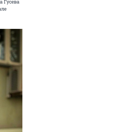
а Гусева
але