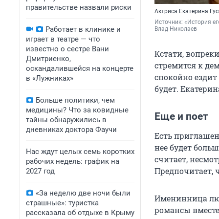
правительстве назвали риски
Актриса Екатерина Гус
Источник: 
«История ег
Работает в клинике и
Влад Николаев
играет в театре — что
известно о сестре Вани
Кстати, вопреки
Дмитриенко,
стремится к дем
оскандалившейся на концерте
спокойно ездит 
в «Лужниках»
будет. Екатери
Больше политики, чем
медицины? Что за ковидные
Еще и поет
тайны обнаружились в
дневниках доктора Фаучи
Есть приглашен
нее будет больш
Нас ждут целых семь коротких
считает, несмот
рабочих недель: график на
Предпочитает, 
2027 год
«За неделю две ночи были
Именинница люб
страшные»: туристка
романсы вместе
рассказала об отдыхе в Крыму