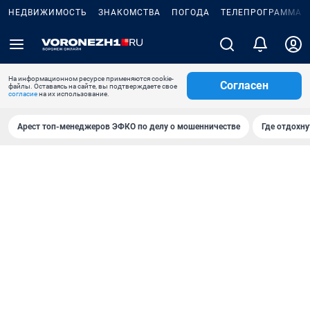
НЕДВИЖИМОСТЬ
ЗНАКОМСТВА
ПОГОДА
ТЕЛЕПРОГРАММА
На информационном ресурсе применяются cookie-
Согласен
файлы. Оставаясь на сайте, вы подтверждаете свое
согласие
на их использование.
Арест топ-менеджеров ЭФКО по делу о мошенничестве
Где отдохну