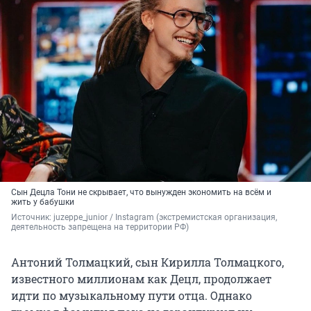
Сын Децла Тони не скрывает, что вынужден экономить на всём и
жить у бабушки
Источник: 
juzeppe_junior / Instagram (экстремистская организация, 
деятельность запрещена на территории РФ)
Антоний Толмацкий, сын Кирилла Толмацкого,
известного миллионам как Децл, продолжает
идти по музыкальному пути отца. Однако