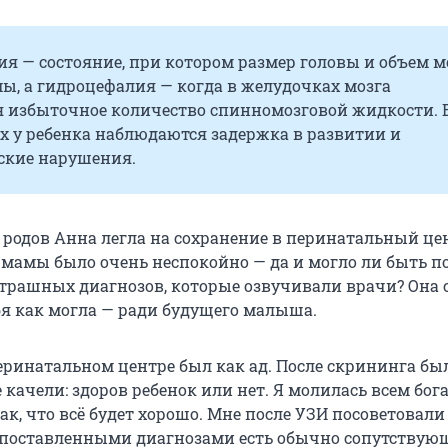
я — состояние, при котором размер головы и объем м
ы, а гидроцефалия — когда в желудочках мозга
я избыточное количество спинномозговой жидкости. 
х у ребенка наблюдаются задержка в развитии и
ские нарушения.
 родов Анна легла на сохранение в перинатальный це
 мамы было очень неспокойно — да и могло ли быть п
страшных диагнозов, которые озвучивали врачи? Она 
бя как могла — ради будущего малыша.
перинатальном центре был как ад. После скрининга бы
качели: здоров ребенок или нет. Я молилась всем бог
ак, что всё будет хорошо. Мне после УЗИ посоветовали 
 с поставленными диагнозами есть обычно сопутствую