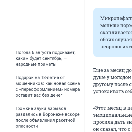
Микроцефали
меньше норм
скапливаетс
обоих случая
неврологиче
Погода 6 августа подскажет,
каким будет сентябрь, —
народные приметы
Еще за месяц до
душе у молодой
Подарок на 18-летие от
мошенников: как новая схема
другому после 
с «переоформлением» номера
успокаивать се
оставит вас без денег
«Этот месяц в 
Громкие звуки взрывов
раздались в Воронеже вскоре
эмоциональные 
после объявления ракетной
просила дать зн
опасности
он сказал, что