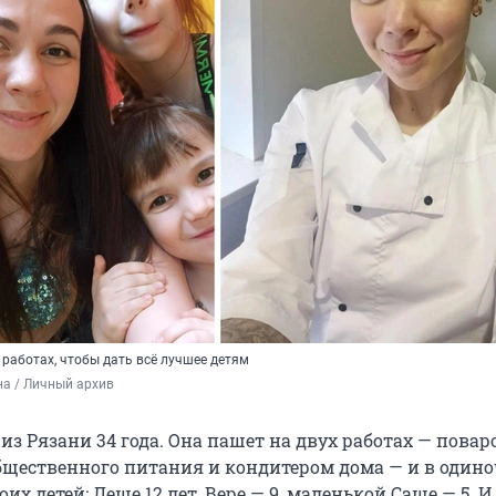
 работах, чтобы дать всё лучшее детям
а / Личный архив
з Рязани 34 года. Она пашет на двух работах — повар
щественного питания и кондитером дома — и в один
их детей: Леше 12 лет, Вере — 9, маленькой Саше — 5. И