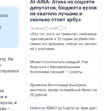
AI-AINA: Атака на соцсети
депутатов, бюджета вузов
не хватило лучшим и
озга
сколько стоит арбуз
В
16 часов
4 645
3
«Это тот, кого ты травила»: прикамца
приговорили к 22 годам за убийство
семьи его девушки, сейчас он звонит
ей с угрозами
нтр. На
Может столкнуться каждый. Как
о-
бороться с бактериальными
старалась
болезнями овощей — советы
Уроженка Волгограда выиграла
миллион, купив лотерейный билет за
ли
20 рублей
ам и
врача, и
Новости ХМАО за 5 августа: муж дает
щие —