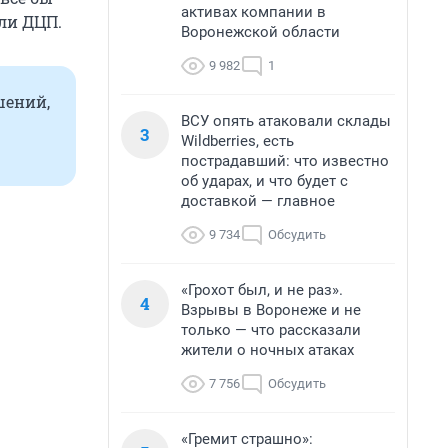
активах компании в
али ДЦП.
Воронежской области
9 982
1
шений,
ВСУ опять атаковали склады
3
Wildberries, есть
пострадавший: что известно
об ударах, и что будет с
доставкой — главное
9 734
Обсудить
«Грохот был, и не раз».
4
Взрывы в Воронеже и не
только — что рассказали
жители о ночных атаках
7 756
Обсудить
«Гремит страшно»: