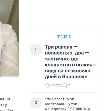
ТОП 5
Три района —
1
полностью, два —
частично: где
конкретно отключат
воду на несколько
дней в Воронеже
14 704
7
ом на
Что известно об
2
арестованных топ-
очку
менеджерах ГК «ЭФКО» и
 всё бы