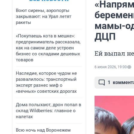
«Напрям
Воют сирены, аэропорты
беремен
закрывают: на Урал летят
ракеты
мамы-од
ДЦП
«Покупаешь кота в мешке»:
предприниматель рассказала,
как на самом деле устроен
Ей выпал не
бизнес со складами дешевых
товаров
6 июня 2026, 19:00
Наследие, которое чудом не
развалилось: транспортный
1
коммент
эксперт разнес миф о
«вечных» советских дорогах
Дома полыхают, дрон попал в
склад Wildberries: главное о
налетах
Всю ночь над Воронежем