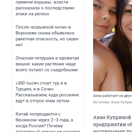
гремели взрывы: власти
рассказали о последствиях
атаки на регион
После «взрывной ночи» в
Воронеже снова объявлена
ракетная опасность, но сирен
нет
Опасная петрушка и ядовитая
вишня: какие растения чаще
всего путают со съедобными
«300 тысяч стоит тур и в
Турцию, и в Сочи».
Рассказываем, куда россияне
Анна работает на двух
едут в отпуск этим летом
Источник: 
Анна Куприн
Китай попрощается с
Анне Куприной и
бензином через 2–3 года, а
предприятии об
когда Россия? Почему
воспитывает тро
топливный кризис не ускорил