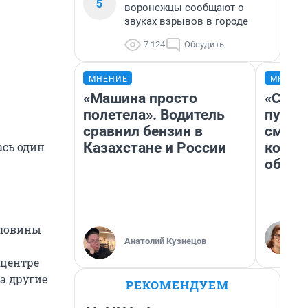
5
воронежцы сообщают о
звуках взрывов в городе
7 124
Обсудить
МНЕНИЕ
МНЕНИ
«Машина просто
«Спут
полетела». Водитель
пургу»
сравнил бензин в
смерт
Казахстане и России
котор
ась один
обнар
оловины
Анатолий Кузнецов
 центре
а другие
РЕКОМЕНДУЕМ