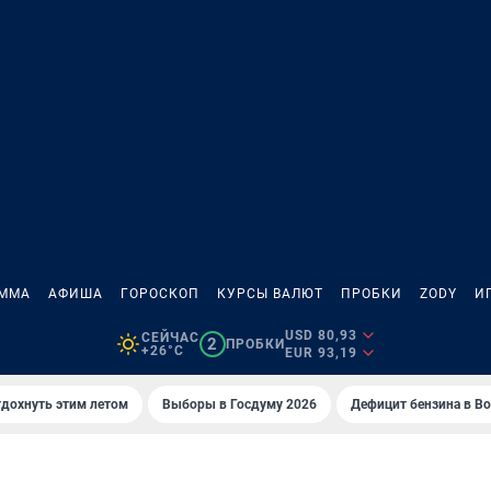
АММА
АФИША
ГОРОСКОП
КУРСЫ ВАЛЮТ
ПРОБКИ
ZODY
И
USD 80,93
СЕЙЧАС
2
ПРОБКИ
+26°C
EUR 93,19
тдохнуть этим летом
Выборы в Госдуму 2026
Дефицит бензина в В