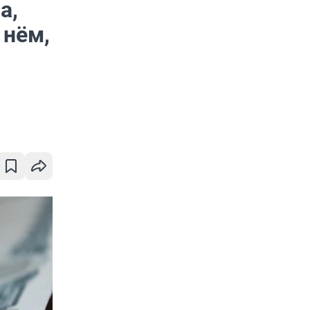
а,
 нём,