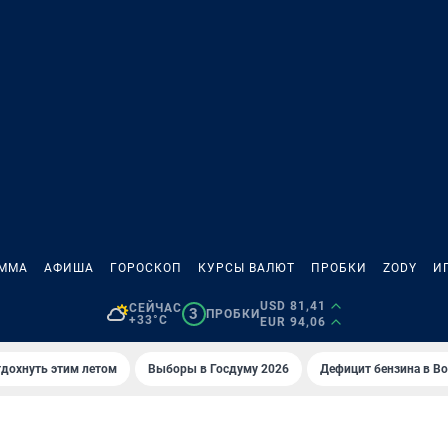
АММА
АФИША
ГОРОСКОП
КУРСЫ ВАЛЮТ
ПРОБКИ
ZODY
И
USD 81,41
СЕЙЧАС
3
ПРОБКИ
+33°C
EUR 94,06
тдохнуть этим летом
Выборы в Госдуму 2026
Дефицит бензина в В