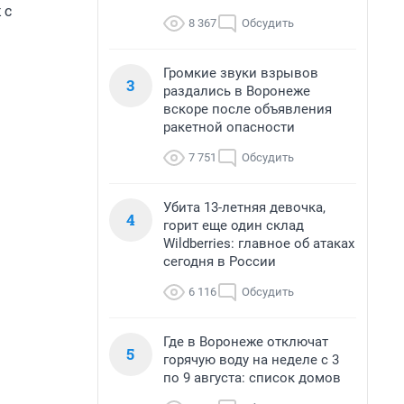
 с
8 367
Обсудить
Громкие звуки взрывов
3
раздались в Воронеже
вскоре после объявления
ракетной опасности
7 751
Обсудить
Убита 13-летняя девочка,
4
горит еще один склад
Wildberries: главное об атаках
сегодня в России
6 116
Обсудить
Где в Воронеже отключат
5
горячую воду на неделе с 3
по 9 августа: список домов