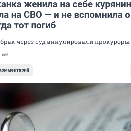
анка женила на себе курянин
а на СВО — и не вспомнила о
да тот погиб
брак через суд аннулировали прокуроры
665
 комментарий