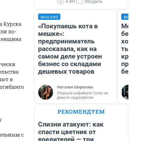
5 491
Обсудить
МНЕНИЕ
МНЕНИ
а Курска
«Покупаешь кота в
Мой б
ли по-
мешке»:
береж
 женщина
предприниматель
хотел
рассказала, как на
тысяч
самом деле устроен
креди
бизнес со складами
приех
ически
дешевых товаров
безоп
ельства
яют в
погибшего
Наталья Шорохова
Открыла кофейную точку на
деньги соцразвития
РЕКОМЕНДУЕМ
у
Слизни атакуют: как
спасти цветник от
тельным с
вредителей — три