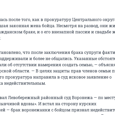
сь после того, как в прокуратуру Центрального округ
шая законная жена бойца. Несмотря на развод, они жи
ажданском браке, и о его внезапной пассии и свадьбе
.
тановлено, что после заключения брака супруги факт
оддерживали и более не общались. Указанные обстоят
али об отсутствии намерения создать семью, — объясн
рской области. — В целях защиты прав членов семьи 
о прокуратура направила в суд исковое заявление о
а недействительным.
вал Левобережный районный суд Воронежа — по мест
бывчивой вдовы». И встал на сторону курских
ей — брак воронежанки с бойцом признал недействи