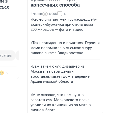
ие в
копеечных способа
ться —
8 часов
6 005
6
«Кто-то считает меня сумасшедшей».
Екатеринбурженка приютила дома
200 жирафов — фото и видео
«Так неожиданно и приятно». Героиня
мема вспомнила о съемках с гуру
пикапа в кафе Владивостока
уратура
Воронеж
Расторжение брака
«Вам зачем он?»: дизайнер из
Москвы за свои деньги
0
восстанавливает дом в деревне
Архангельской области
«Мне сказали, что нам нужно
расстаться». Московского врача
уволили из клиники из-за мата в
личном блоге