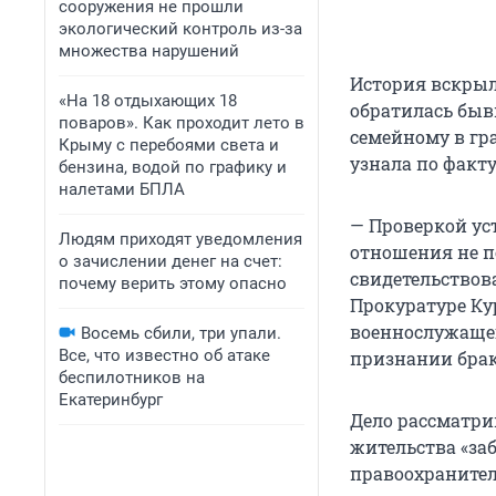
сооружения не прошли
экологический контроль из-за
множества нарушений
История вскрыла
«На 18 отдыхающих 18
обратилась быв
поваров». Как проходит лето в
семейному в гр
Крыму с перебоями света и
узнала по факту
бензина, водой по графику и
налетами БПЛА
— Проверкой ус
Людям приходят уведомления
отношения не п
о зачислении денег на счет:
свидетельствов
почему верить этому опасно
Прокуратуре Ку
военнослужащег
Восемь сбили, три упали.
Все, что известно об атаке
признании брак
беспилотников на
Екатеринбург
Дело рассматри
жительства «за
правоохранител