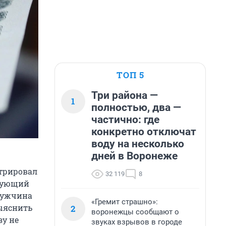
ТОП 5
Три района —
1
полностью, два —
частично: где
конкретно отключат
воду на несколько
дней в Воронеже
стрировал
32 119
8
едующий
Мужчина
«Гремит страшно»:
выяснить
2
воронежцы сообщают о
зу не
звуках взрывов в городе