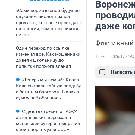
Воронеж
«Сами кормите свои будущие
проводил
опухоли». Биолог назвал
продукты, которые приводят к
даже ког
онкологии, сам он их никогда
не ест
Фиктивный 
Один переход по ссылке
изменил всё. Как мошенники
15 июня 2026, 17:41
довели школьницу до
попытки поджога здания
Написать
«Теперь мы семья!» Клава
Кока сыграла тайную свадьбу
с богатым блогером. В какую
сумму всё обошлось
С детства грезил о ГАЗ-24:
автоплюшкин переехал в
маленький хутор и превратил
свой двор в музей СССР