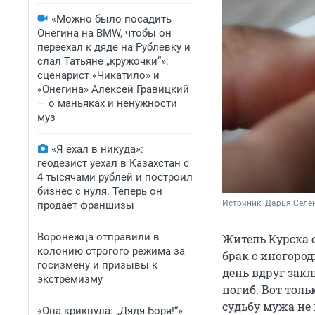
«Можно было посадить
Онегина на BMW, чтобы он
переехал к дяде на Рублевку и
слал Татьяне „кружочки“»:
сценарист «Чикатило» и
«Онегина» Алексей Гравицкий
— о маньяках и ненужности
муз
«Я ехал в никуда»:
геодезист уехал в Казахстан с
4 тысячами рублей и построил
бизнес с нуля. Теперь он
Источник: 
Дарья Селен
продает франшизы
Воронежца отправили в
Житель Курска 
колонию строгого режима за
брак с иногоро
госизмену и призывы к
день вдруг зак
экстремизму
погиб. Вот тол
судьбу мужа не 
«Она крикнула: „Дядя Боря!“»