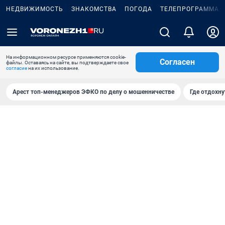
НЕДВИЖИМОСТЬ
ЗНАКОМСТВА
ПОГОДА
ТЕЛЕПРОГРАММА
На информационном ресурсе применяются cookie-
Согласен
файлы. Оставаясь на сайте, вы подтверждаете свое
согласие
на их использование.
Арест топ-менеджеров ЭФКО по делу о мошенничестве
Где отдохну