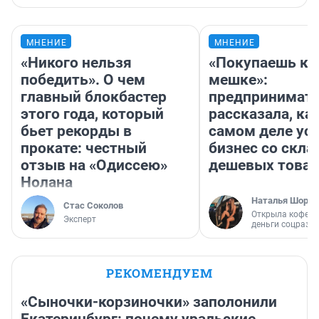
МНЕНИЕ
МНЕНИЕ
«Никого нельзя
«Покупаешь ко
победить». О чем
мешке»:
главный блокбастер
предпринимат
этого года, который
рассказала, как
бьет рекорды в
самом деле ус
прокате: честный
бизнес со скл
отзыв на «Одиссею»
дешевых това
Нолана
Наталья Шорох
Стас Соколов
Открыла кофейн
Эксперт
деньги соцразв
РЕКОМЕНДУЕМ
«Сыночки-корзиночки» заполонили