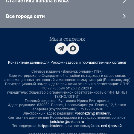
Статистика канала в MAX
Все города сети
Мы в соцсетях
Контактные данные для Роскомнадзора и государственных органов
Сетевое издание «Воронеж онлайн» (18+)
Зарегистрировано Федеральной службой по надзору в сфере связи,
информационных технологий и массовых коммуникаций (Роскомнадзор)
Регистрационный номер и дата принятия решения о регистрации: ЭЛ №
ФС 77 - 86594 от 26.12.2023 г.
Учредитель: Общество с ограниченной ответственностью "ИНТЕРНЕТ
ТЕХНОЛОГИИ"
Главный редактор: Булгакова Ирина Викторовна
Адрес редакции: 630099, Россия, Новосибирск, ул. Ленина, 12, 6 этаж
Телефоны (круглосуточно): +79122863636
Электронный адрес редакции:
voronezh1@shkulev.ru
Контактные данные для Роскомнадзора и государственных органов:
juristchel@shkulev.ru
Техподдержка:
help@shkulev.ru
или воспользуйтесь
веб-формой