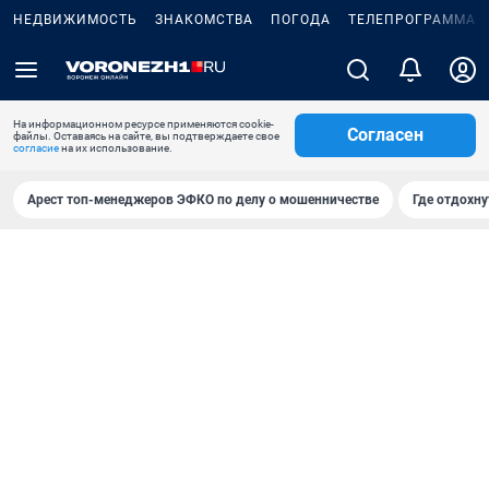
НЕДВИЖИМОСТЬ
ЗНАКОМСТВА
ПОГОДА
ТЕЛЕПРОГРАММА
На информационном ресурсе применяются cookie-
Согласен
файлы. Оставаясь на сайте, вы подтверждаете свое
согласие
на их использование.
Арест топ-менеджеров ЭФКО по делу о мошенничестве
Где отдохну