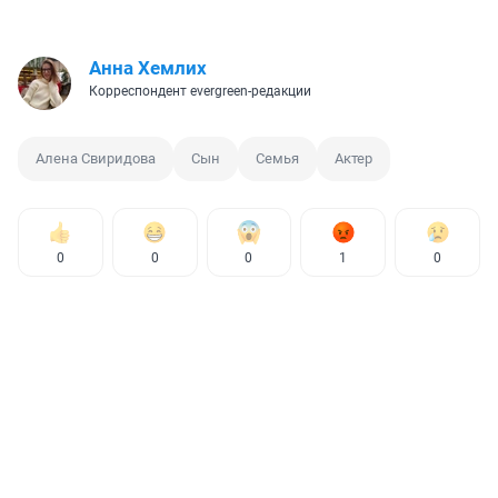
Анна Хемлих
Корреспондент evergreen-редакции
Алена Свиридова
Сын
Семья
Актер
0
0
0
1
0