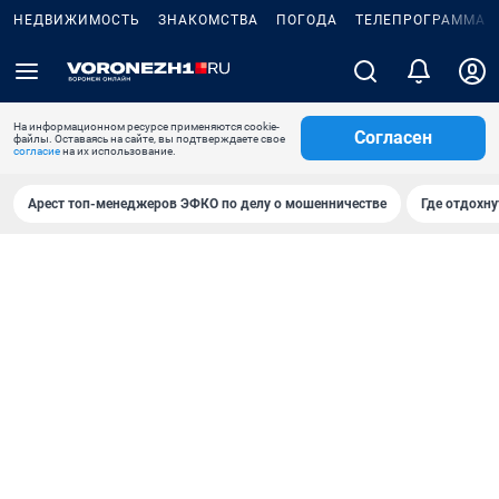
НЕДВИЖИМОСТЬ
ЗНАКОМСТВА
ПОГОДА
ТЕЛЕПРОГРАММА
На информационном ресурсе применяются cookie-
Согласен
файлы. Оставаясь на сайте, вы подтверждаете свое
согласие
на их использование.
Арест топ-менеджеров ЭФКО по делу о мошенничестве
Где отдохну