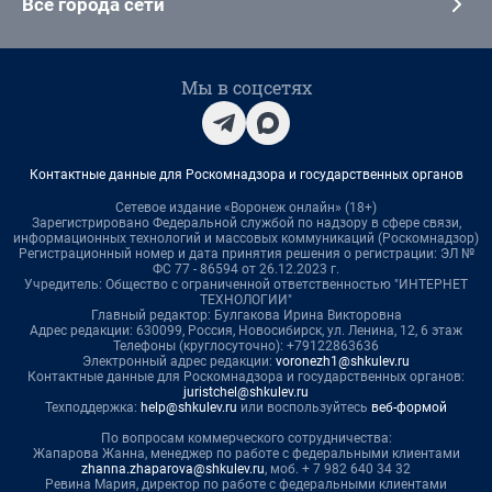
Все города сети
Мы в соцсетях
Контактные данные для Роскомнадзора и государственных органов
Сетевое издание «Воронеж онлайн» (18+)
Зарегистрировано Федеральной службой по надзору в сфере связи,
информационных технологий и массовых коммуникаций (Роскомнадзор)
Регистрационный номер и дата принятия решения о регистрации: ЭЛ №
ФС 77 - 86594 от 26.12.2023 г.
Учредитель: Общество с ограниченной ответственностью "ИНТЕРНЕТ
ТЕХНОЛОГИИ"
Главный редактор: Булгакова Ирина Викторовна
Адрес редакции: 630099, Россия, Новосибирск, ул. Ленина, 12, 6 этаж
Телефоны (круглосуточно): +79122863636
Электронный адрес редакции:
voronezh1@shkulev.ru
Контактные данные для Роскомнадзора и государственных органов:
juristchel@shkulev.ru
Техподдержка:
help@shkulev.ru
или воспользуйтесь
веб-формой
По вопросам коммерческого сотрудничества:
Жапарова Жанна, менеджер по работе с федеральными клиентами
zhanna.zhaparova@shkulev.ru
, моб. + 7 982 640 34 32
Ревина Мария, директор по работе с федеральными клиентами