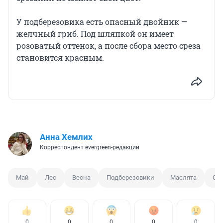
У подберезовика есть опасный двойник —
желчный гриб. Под шляпкой он имеет
розоватый оттенок, а после сбора место среза
становится красным.
Анна Хемлих
Корреспондент evergreen-редакции
Май
Лес
Весна
Подберезовики
Маслята
См
0
0
0
0
0