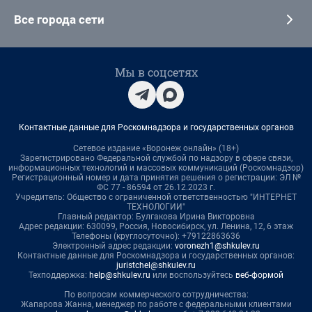
Все города сети
Мы в соцсетях
Контактные данные для Роскомнадзора и государственных органов
Сетевое издание «Воронеж онлайн» (18+)
Зарегистрировано Федеральной службой по надзору в сфере связи,
информационных технологий и массовых коммуникаций (Роскомнадзор)
Регистрационный номер и дата принятия решения о регистрации: ЭЛ №
ФС 77 - 86594 от 26.12.2023 г.
Учредитель: Общество с ограниченной ответственностью "ИНТЕРНЕТ
ТЕХНОЛОГИИ"
Главный редактор: Булгакова Ирина Викторовна
Адрес редакции: 630099, Россия, Новосибирск, ул. Ленина, 12, 6 этаж
Телефоны (круглосуточно): +79122863636
Электронный адрес редакции:
voronezh1@shkulev.ru
Контактные данные для Роскомнадзора и государственных органов:
juristchel@shkulev.ru
Техподдержка:
help@shkulev.ru
или воспользуйтесь
веб-формой
По вопросам коммерческого сотрудничества:
Жапарова Жанна, менеджер по работе с федеральными клиентами