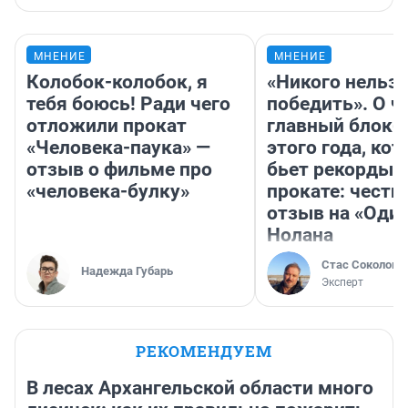
МНЕНИЕ
МНЕНИЕ
Колобок-колобок, я
«Никого нельз
тебя боюсь! Ради чего
победить». О ч
отложили прокат
главный блокб
«Человека-паука» —
этого года, ко
отзыв о фильме про
бьет рекорды 
«человека-булку»
прокате: честн
отзыв на «Оди
Нолана
Стас Соколов
Надежда Губарь
Эксперт
РЕКОМЕНДУЕМ
В лесах Архангельской области много