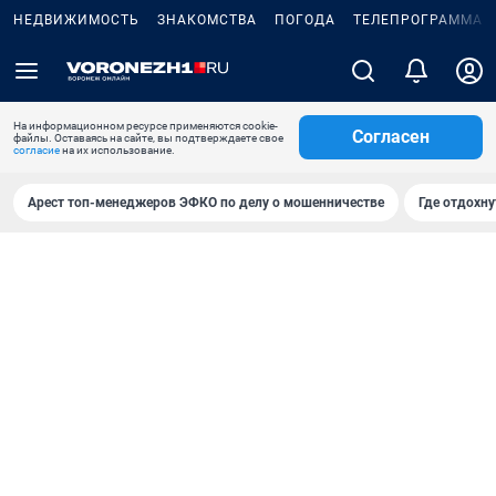
НЕДВИЖИМОСТЬ
ЗНАКОМСТВА
ПОГОДА
ТЕЛЕПРОГРАММА
На информационном ресурсе применяются cookie-
Согласен
файлы. Оставаясь на сайте, вы подтверждаете свое
согласие
на их использование.
Арест топ-менеджеров ЭФКО по делу о мошенничестве
Где отдохну