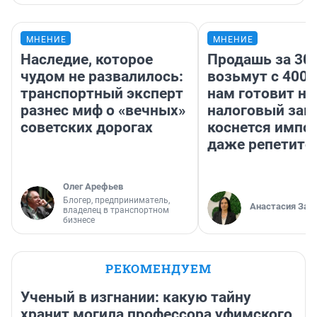
МНЕНИЕ
МНЕНИЕ
Наследие, которое
Продашь за 300
чудом не развалилось:
возьмут с 4000
транспортный эксперт
нам готовит н
разнес миф о «вечных»
налоговый зако
советских дорогах
коснется импор
даже репетито
Олег Арефьев
Блогер, предприниматель,
Анастасия Зав
владелец в транспортном
бизнесе
РЕКОМЕНДУЕМ
Ученый в изгнании: какую тайну
хранит могила профессора уфимского