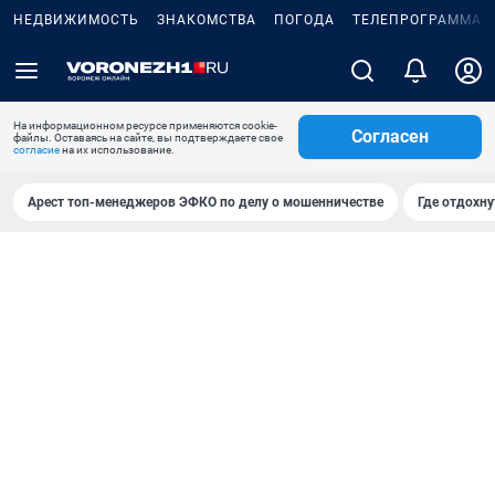
НЕДВИЖИМОСТЬ
ЗНАКОМСТВА
ПОГОДА
ТЕЛЕПРОГРАММА
На информационном ресурсе применяются cookie-
Согласен
файлы. Оставаясь на сайте, вы подтверждаете свое
согласие
на их использование.
Арест топ-менеджеров ЭФКО по делу о мошенничестве
Где отдохну