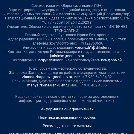
Сетевое издание «Воронеж онлайн» (18+)
Зарегистрировано Федеральной службой по надзору в сфере связи,
информационных технологий и массовых коммуникаций (Роскомнадзор)
Регистрационный номер и дата принятия решения о регистрации: ЭЛ №
ФС 77 - 86594 от 26.12.2023 г.
Учредитель: Общество с ограниченной ответственностью "ИНТЕРНЕТ
ТЕХНОЛОГИИ"
Главный редактор: Булгакова Ирина Викторовна
Адрес редакции: 630099, Россия, Новосибирск, ул. Ленина, 12, 6 этаж
Телефоны (круглосуточно): +79122863636
Электронный адрес редакции:
voronezh1@shkulev.ru
Контактные данные для Роскомнадзора и государственных органов:
juristchel@shkulev.ru
Техподдержка:
help@shkulev.ru
или воспользуйтесь
веб-формой
По вопросам коммерческого сотрудничества:
Жапарова Жанна, менеджер по работе с федеральными клиентами
zhanna.zhaparova@shkulev.ru
, моб. + 7 982 640 34 32
Ревина Мария, директор по работе с федеральными клиентами
mariya.revina@shkulev.ru
, моб. +7 910 402 4056
Редакция сайта не несет ответственности за достоверность
информации, содержащейся в рекламных объявлениях.
Информация об ограничениях
Политика использования cookies
Рекомендательные системы