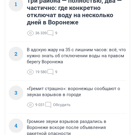
Три района — полностью, два —
1
частично: где конкретно
отключат воду на несколько
дней в Воронеже
36 339
9
В адскую жару на 35 с лишним часов: всё, что
2
нужно знать об отключении воды на правом
берегу Воронежа
19 580
9
«Гремит страшно»: воронежцы сообщают о
3
звуках взрывов в городе
9 031
Обсудить
Громкие звуки взрывов раздались в
4
Воронеже вскоре после объявления
ракетной опасности