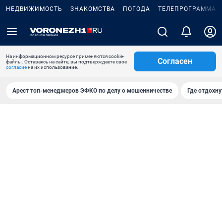
НЕДВИЖИМОСТЬ
ЗНАКОМСТВА
ПОГОДА
ТЕЛЕПРОГРАММА
На информационном ресурсе применяются cookie-
Согласен
файлы. Оставаясь на сайте, вы подтверждаете свое
согласие
на их использование.
Арест топ-менеджеров ЭФКО по делу о мошенничестве
Где отдохну