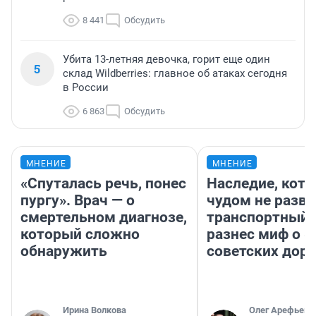
8 441
Обсудить
Убита 13-летняя девочка, горит еще один
5
склад Wildberries: главное об атаках сегодня
в России
6 863
Обсудить
МНЕНИЕ
МНЕНИЕ
«Спуталась речь, понес
Наследие, кото
пургу». Врач — о
чудом не разва
смертельном диагнозе,
транспортный 
который сложно
разнес миф о 
обнаружить
советских доро
Ирина Волкова
Олег Арефьев