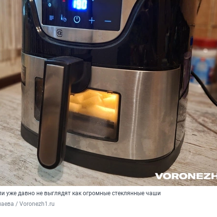
и уже давно не выглядят как огромные стеклянные чаши
аева / Voronezh1.ru