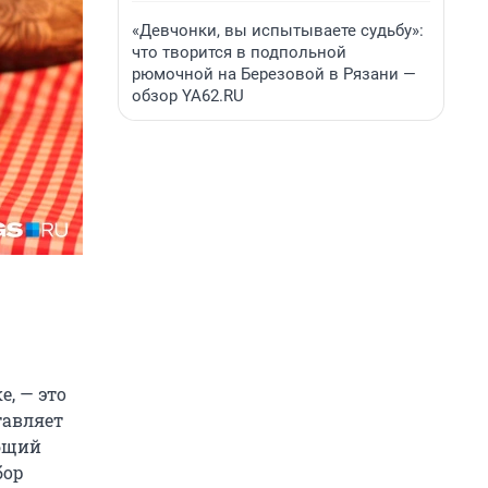
«Девчонки, вы испытываете судьбу»:
что творится в подпольной
рюмочной на Березовой в Рязани —
обзор YA62.RU
, — это
тавляет
общий
бор