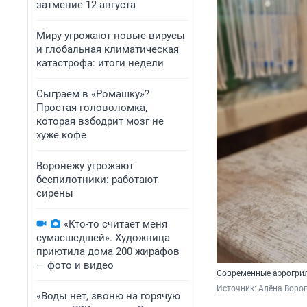
затмение 12 августа
Миру угрожают новые вирусы
и глобальная климатическая
катастрофа: итоги недели
Сыграем в «Ромашку»?
Простая головоломка,
которая взбодрит мозг не
хуже кофе
Воронежу угрожают
беспилотники: работают
сирены
«Кто-то считает меня
сумасшедшей». Художница
приютила дома 200 жирафов
— фото и видео
Современные аэрогрил
Источник: 
Алёна Вороп
«Воды нет, звоню на горячую