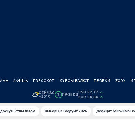
АММА
АФИША
ГОРОСКОП
КУРСЫ ВАЛЮТ
ПРОБКИ
ZODY
И
USD 82,17
СЕЙЧАС
1
ПРОБКИ
+25°C
EUR 94,84
тдохнуть этим летом
Выборы в Госдуму 2026
Дефицит бензина в В