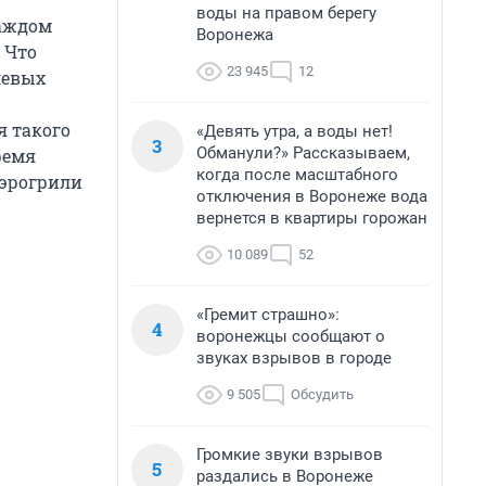
воды на правом берегу
каждом
Воронежа
 Что
23 945
12
левых
 такого
«Девять утра, а воды нет!
3
Обманули?» Рассказываем,
ремя
когда после масштабного
аэрогрили
отключения в Воронеже вода
вернется в квартиры горожан
10 089
52
«Гремит страшно»:
4
воронежцы сообщают о
звуках взрывов в городе
9 505
Обсудить
Громкие звуки взрывов
5
раздались в Воронеже