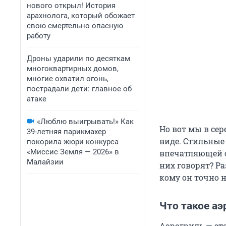
нового открыл! История
арахнолога, который обожает
свою смертельно опасную
работу
Дроны ударили по десяткам
многоквартирных домов,
многие охватил огонь,
пострадали дети: главное об
атаке
«Люблю выигрывать!» Как
Но вот мы в сер
39-летняя парикмахер
виде. Стильные
покорила жюри конкурса
«Миссис Земля — 2026» в
впечатляющей с
Малайзии
них говорят? Ра
кому он точно н
Что такое аэ
Аэрогриль — эт