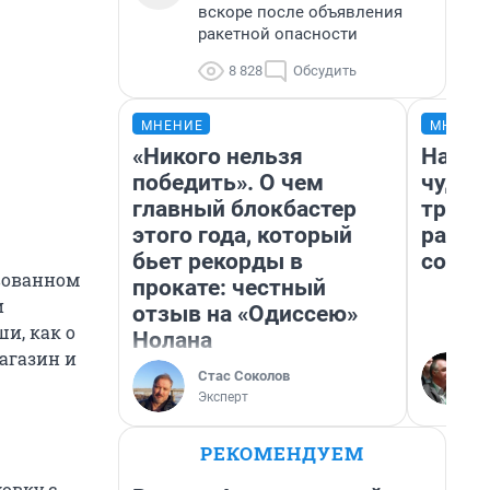
вскоре после объявления
ракетной опасности
8 828
Обсудить
МНЕНИЕ
МНЕНИ
«Никого нельзя
Насле
победить». О чем
чудом
главный блокбастер
транс
этого года, который
разне
бьет рекорды в
совет
твованном
прокате: честный
и
отзыв на «Одиссею»
и, как о
Нолана
агазин и
Стас Соколов
Эксперт
РЕКОМЕНДУЕМ
овку с