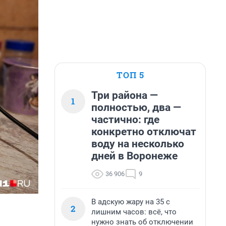
ТОП 5
Три района —
1
полностью, два —
частично: где
конкретно отключат
воду на несколько
дней в Воронеже
36 906
9
В адскую жару на 35 с
2
лишним часов: всё, что
нужно знать об отключении