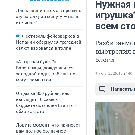
Нужная 
Лишь единицы смогут решить
игрушка?
эту загадку за минуту — вы в
их числе?
всем сто
Фестиваль фейерверков в
Разбираемся
Испании обернулся трагедией:
салют взорвался в толпе
выстрелил в
блоги
«А горячая будет?»
Воронежцы, дождавшиеся
холодной воды, всё ещё не
9 июня 2026, 19:31
могут помыться
Написать
Отдых за 300 рублей: как
выглядят 10 самых
бюджетных отелей Египта —
обзор с фото
Ловите момент: что принесет
вам полное солнечное