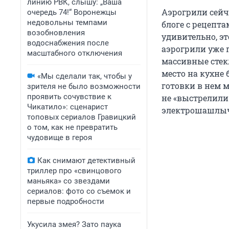
линию РВК, слышу: „Ваша
Аэрогрили сейч
очередь 74!“ Воронежцы
недовольны темпами
блоге с рецепта
возобновления
удивительно, эт
водоснабжения после
аэрогрили уже 
масштабного отключения
массивные сте
место на кухне 
«Мы сделали так, чтобы у
готовки в нем 
зрителя не было возможности
проявить сочувствие к
не «выстрелили»
Чикатило»: сценарист
электрошашлы
топовых сериалов Гравицкий
о том, как не превратить
чудовище в героя
Как снимают детективный
триллер про «свинцового
маньяка» со звездами
сериалов: фото со съемок и
первые подробности
Укусила змея? Зато паука