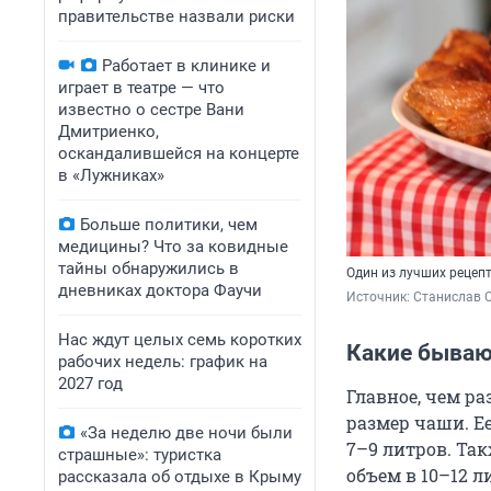
правительстве назвали риски
Работает в клинике и
играет в театре — что
известно о сестре Вани
Дмитриенко,
оскандалившейся на концерте
в «Лужниках»
Больше политики, чем
медицины? Что за ковидные
тайны обнаружились в
Один из лучших рецеп
дневниках доктора Фаучи
Источник: 
Станислав С
Нас ждут целых семь коротких
Какие бывают
рабочих недель: график на
2027 год
Главное, чем ра
размер чаши. Ее
«За неделю две ночи были
7–9 литров. Та
страшные»: туристка
объем в 10–12 
рассказала об отдыхе в Крыму