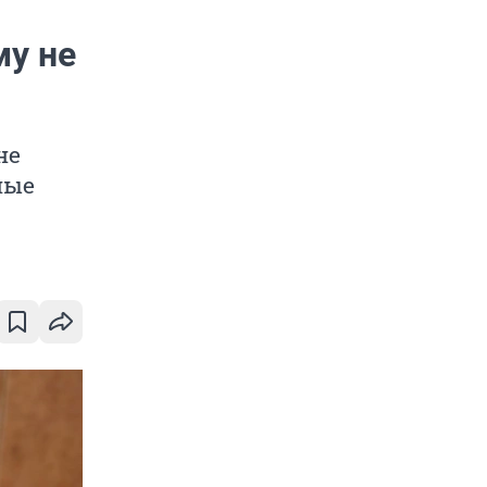
му не
не
ные