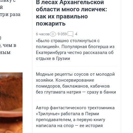
В лесах Архангельской
ей
области много лисичек:
 три раза
как их правильно
пожарить
6 часов
9 059
4
0
«Было страшно столкнуться с
, чем в
полицией». Популярная блогерша из
чным
Екатеринбурга честно рассказала об
отдыхе в Грузии
Модные рецепты соусов от молодой
хозяйки. Консервирование
помидоров, баклажанов, кабачков
без глутамата натрия — сразу в банки
Автор фантастического трехтомника
«Трилунье» работала в Перми
преподавателем, а первую книгу
написала на спор — ее история