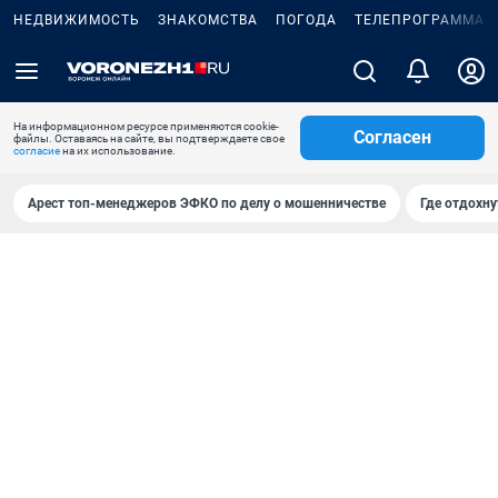
НЕДВИЖИМОСТЬ
ЗНАКОМСТВА
ПОГОДА
ТЕЛЕПРОГРАММА
На информационном ресурсе применяются cookie-
Согласен
файлы. Оставаясь на сайте, вы подтверждаете свое
согласие
на их использование.
Арест топ-менеджеров ЭФКО по делу о мошенничестве
Где отдохну