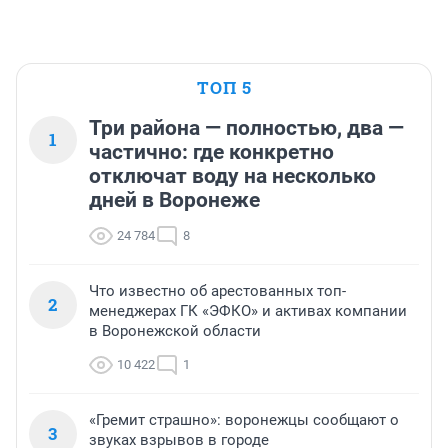
ТОП 5
Три района — полностью, два —
1
частично: где конкретно
отключат воду на несколько
дней в Воронеже
24 784
8
Что известно об арестованных топ-
2
менеджерах ГК «ЭФКО» и активах компании
в Воронежской области
10 422
1
«Гремит страшно»: воронежцы сообщают о
3
звуках взрывов в городе