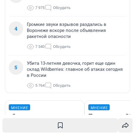
7 975
Обсудить
Громкие звуки взрывов раздались в
4
Воронеже вскоре после объявления
ракетной опасности
7 340
Обсудить
Убита 13-летняя девочка, горит еще один
5
склад Wildberries: главное об атаках сегодня
в России
5 764
Обсудить
МНЕНИЕ
МНЕНИЕ
«Сливочное пиво
Продашь за 300
разочаровало»:
возьмут с 4000
туристы заплатили 60
нам готовит н