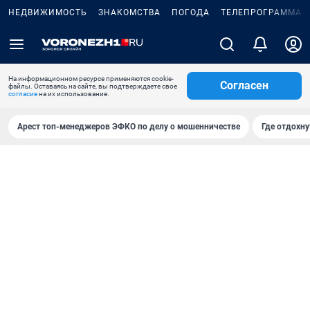
НЕДВИЖИМОСТЬ
ЗНАКОМСТВА
ПОГОДА
ТЕЛЕПРОГРАММА
На информационном ресурсе применяются cookie-
Согласен
файлы. Оставаясь на сайте, вы подтверждаете свое
согласие
на их использование.
Арест топ-менеджеров ЭФКО по делу о мошенничестве
Где отдохну