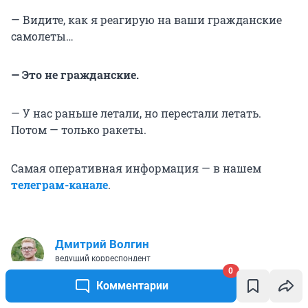
— Видите, как я реагирую на ваши гражданские
самолеты…
— Это не гражданские.
— У нас раньше летали, но перестали летать.
Потом — только ракеты.
Самая оперативная информация — в нашем
телеграм-канале
.
Дмитрий Волгин
ведущий корреспондент
0
Комментарии
Дом-интернат
Беженец
Белгородская область
Ворон