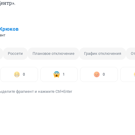
Центр».
 Крюков
ент
Россети
Плановое отключение
График отключения
О
0
1
0
ыделите фрагмент и нажмите Ctrl+Enter