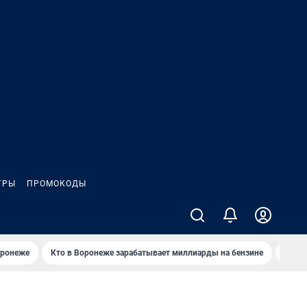
ГРЫ
ПРОМОКОДЫ
оронеже
Кто в Воронеже зарабатывает миллиарды на бензине
Где в