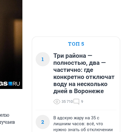
ТОП 5
Три района —
1
полностью, два —
частично: где
конкретно отключат
воду на несколько
дней в Воронеже
35 710
9
делю
В адскую жару на 35 с
2
лучаев
лишним часов: всё, что
нужно знать об отключении