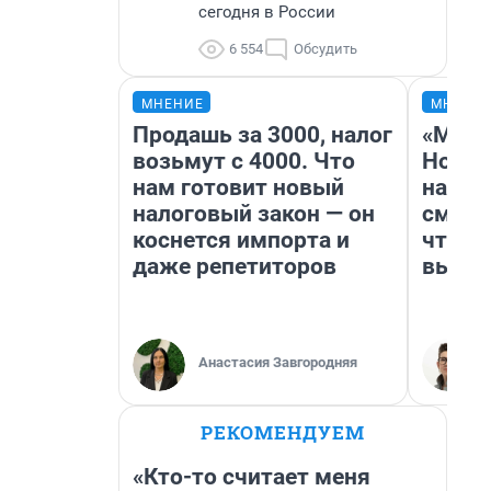
сегодня в России
6 554
Обсудить
МНЕНИЕ
МНЕНИ
Продашь за 3000, налог
«Мы в
возьмут с 4000. Что
Нолан
нам готовит новый
настр
налоговый закон — он
смотр
коснется импорта и
чтобы
даже репетиторов
выгля
Анастасия Завгородняя
РЕКОМЕНДУЕМ
«Кто-то считает меня