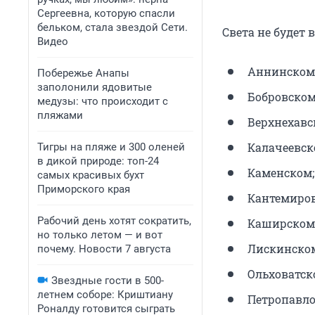
Сергеевна, которую спасли
бельком, стала звездой Сети.
Света не будет
Видео
Аннинском
Побережье Анапы
заполонили ядовитые
Бобровском
медузы: что происходит с
пляжами
Верхнехавс
Калачеевск
Тигры на пляже и 300 оленей
в дикой природе: топ-24
Каменском;
самых красивых бухт
Приморского края
Кантемиров
Рабочий день хотят сократить,
Каширском
но только летом — и вот
Лискинско
почему. Новости 7 августа
Ольховатск
Звездные гости в 500-
летнем соборе: Криштиану
Петропавло
Роналду готовится сыграть