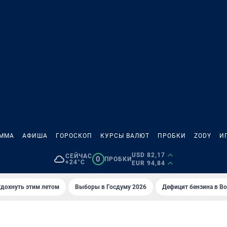
АММА
АФИША
ГОРОСКОП
КУРСЫ ВАЛЮТ
ПРОБКИ
ZODY
И
USD 82,17
СЕЙЧАС
0
ПРОБКИ
+24°C
EUR 94,84
тдохнуть этим летом
Выборы в Госдуму 2026
Дефицит бензина в В