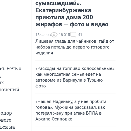
сумасшедшей».
Екатеринбурженка
приютила дома 200
жирафов — фото и видео
18 часов
18 015
41
Лицевая гладь для чайников: гайд от
набора петель до первого готового
изделия
я. Речь о
«Расходы на топливо колоссальные»:
как многодетная семья едет на
,
автодоме из Барнаула в Турцию —
ых
фото
ключений
«Нашел Наденьку, а у нее пробита
голова». Мужчина рассказал, как
 опор
потерял жену при атаке БПЛА в
Архипо-Осиповке
ового
ься на