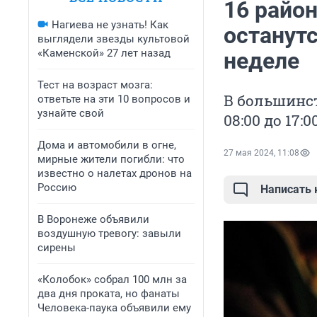
16 райо
Нагиева не узнать! Как
останутс
выглядели звезды культовой
«Каменской» 27 лет назад
неделе
Тест на возраст мозга:
В большинст
ответьте на эти 10 вопросов и
узнайте свой
08:00 до 17:0
Дома и автомобили в огне,
27 мая 2024, 11:08
мирные жители погибли: что
известно о налетах дронов на
Россию
Написать
В Воронеже объявили
воздушную тревогу: завыли
сирены
«Колобок» собрал 100 млн за
два дня проката, но фанаты
Человека-паука объявили ему