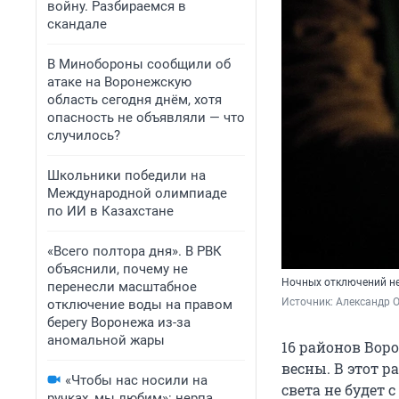
войну. Разбираемся в
скандале
В Минобороны сообщили об
атаке на Воронежскую
область сегодня днём, хотя
опасность не объявляли — что
случилось?
Школьники победили на
Международной олимпиаде
по ИИ в Казахстане
«Всего полтора дня». В РВК
объяснили, почему не
Ночных отключений не
перенесли масштабное
Источник: 
Александр 
отключение воды на правом
берегу Воронежа из-за
аномальной жары
16 районов Вор
весны. В этот р
«Чтобы нас носили на
света не будет с
ручках, мы любим»: нерпа