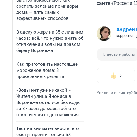
Быстро покраснеют: как
сайте «Россети 
соспеть зеленые помидоры
дома — пять самых
эффективных способов
Андрей
В адскую жару на 35 с лишним
корреспонд
часов: всё, что нужно знать об
отключении воды на правом
берегу Воронежа
Плановые работы
Как приготовить настоящее
мороженое дома: 3
0
проверенных рецепта
«Воды нет уже никакой!»
Увидели опечатку? В
Жители улица Янониса в
Воронеже остались без воды
за 8 часов до масштабного
отключения водоснабжения
Тест на внимательность: его
смогут пройти только 5%