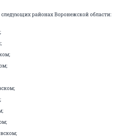
 в следующих районах Воронежской области:
;
;
ком;
ом;
ском;
;
м;
ом;
вском;