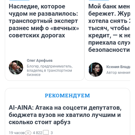
Наследие, которое
Мой банк меня
чудом не развалилось:
бережет. Журн
транспортный эксперт
хотела снять 2
разнес миф о «вечных»
тысяч, чтобы п
советских дорогах
кредит, — к не
приехала служ
безопасности
Олег Арефьев
Блогер, предприниматель,
Ксения Владим
владелец в транспортном
Автор мнения
бизнесе
РЕКОМЕНДУЕМ
AI-AINA: Атака на соцсети депутатов,
бюджета вузов не хватило лучшим и
сколько стоит арбуз
19 часов
4 822
3