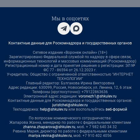
Мы в соцсетях
Контактные данные для Роскомнадзора и государственных органов
Сетевое издание «Воронеж онлайн» (18+)
Зарегистрировано Федеральной службой по надзору в сфере связи,
информационных технологий и массовых коммуникаций (Роскомнадзор)
Регистрационный номер и дата принятия решения о регистрации: ЭЛ №
ФС 77 - 86594 от 26.12.2023 г.
Учредитель: Общество с ограниченной ответственностью "ИНТЕРНЕТ
ТЕХНОЛОГИИ"
Главный редактор: Булгакова Ирина Викторовна
Адрес редакции: 630099, Россия, Новосибирск, ул. Ленина, 12, 6 этаж
Телефоны (круглосуточно): +79122863636
Электронный адрес редакции:
voronezh1@shkulev.ru
Контактные данные для Роскомнадзора и государственных органов:
juristchel@shkulev.ru
Техподдержка:
help@shkulev.ru
или воспользуйтесь
веб-формой
По вопросам коммерческого сотрудничества:
Жапарова Жанна, менеджер по работе с федеральными клиентами
zhanna.zhaparova@shkulev.ru
, моб. + 7 982 640 34 32
Ревина Мария, директор по работе с федеральными клиентами
mariya.revina@shkulev.ru
, моб. +7 910 402 4056