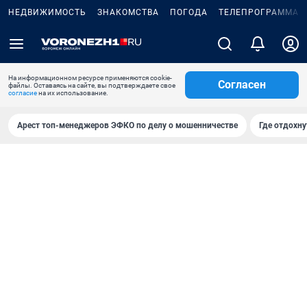
НЕДВИЖИМОСТЬ
ЗНАКОМСТВА
ПОГОДА
ТЕЛЕПРОГРАММА
На информационном ресурсе применяются cookie-
Согласен
файлы. Оставаясь на сайте, вы подтверждаете свое
согласие
на их использование.
Арест топ-менеджеров ЭФКО по делу о мошенничестве
Где отдохну