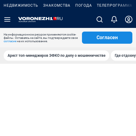
НЕДВИЖИМОСТЬ
ЗНАКОМСТВА
ПОГОДА
ТЕЛЕПРОГРАММА
На информационном ресурсе применяются cookie-
Согласен
файлы. Оставаясь на сайте, вы подтверждаете свое
согласие
на их использование.
Арест топ-менеджеров ЭФКО по делу о мошенничестве
Где отдохну