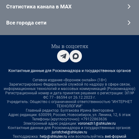
Статистика канала в MAX
Все города сети
Мы в соцсетях
Контактные данные для Роскомнадзора и государственных органов
Сетевое издание «Воронеж онлайн» (18+)
Зарегистрировано Федеральной службой по надзору в сфере связи,
информационных технологий и массовых коммуникаций (Роскомнадзор)
Регистрационный номер и дата принятия решения о регистрации: ЭЛ №
ФС 77 - 86594 от 26.12.2023 г.
Учредитель: Общество с ограниченной ответственностью "ИНТЕРНЕТ
ТЕХНОЛОГИИ"
Главный редактор: Булгакова Ирина Викторовна
Адрес редакции: 630099, Россия, Новосибирск, ул. Ленина, 12, 6 этаж
Телефоны (круглосуточно): +79122863636
Электронный адрес редакции:
voronezh1@shkulev.ru
Контактные данные для Роскомнадзора и государственных органов:
juristchel@shkulev.ru
Техподдержка:
help@shkulev.ru
или воспользуйтесь
веб-формой