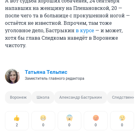
А вот судьба хороших собаченек, 24 сентября
напавших на женщину на Плехановской, 20 —
после чего та в больнице с прокушенной ногой —
остаётся не известной. Впрочем, там тоже
уголовное дело, Бастрыкин
в курсе
— и может,
хотя бы глава Следкома наведёт в Воронеже
чистоту.
Татьяна Тельпис
Заместитель главного редактора
Воронеж
Школа
Александр Бастрыкин
Следственный
2
0
0
0
0