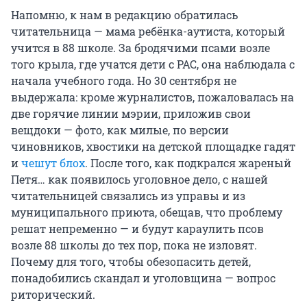
Напомню, к нам в редакцию обратилась
читательница — мама ребёнка-аутиста, который
учится в 88 школе. За бродячими псами возле
того крыла, где учатся дети с РАС, она наблюдала с
начала учебного года. Но 30 сентября не
выдержала: кроме журналистов, пожаловалась на
две горячие линии мэрии, приложив свои
вещдоки — фото, как милые, по версии
чиновников, хвостики на детской площадке гадят
и
чешут блох
. После того, как подкрался жареный
Петя… как появилось уголовное дело, с нашей
читательницей связались из управы и из
муниципального приюта, обещав, что проблему
решат непременно — и будут караулить псов
возле 88 школы до тех пор, пока не изловят.
Почему для того, чтобы обезопасить детей,
понадобились скандал и уголовщина — вопрос
риторический.