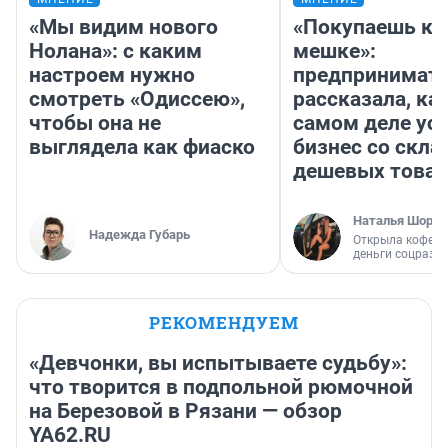
«Мы видим нового
«Покупаешь ко
Нолана»: с каким
мешке»:
настроем нужно
предпринимат
смотреть «Одиссею»,
рассказала, как
чтобы она не
самом деле ус
выглядела как фиаско
бизнес со скл
дешевых това
Наталья Шорох
Надежда Губарь
Открыла кофейн
деньги соцразв
РЕКОМЕНДУЕМ
«Девчонки, вы испытываете судьбу»:
что творится в подпольной рюмочной
на Березовой в Рязани — обзор
YA62.RU