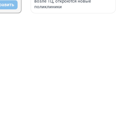
возле ТЦ, откроются новые
равить
поликлиники