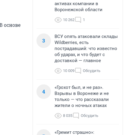
активах компании в
Воронежской области
10 262
1
В основе
ВСУ опять атаковали склады
3
Wildberries, есть
пострадавший: что известно
об ударах, и что будет с
доставкой — главное
10 009
Обсудить
«Грохот был, и не раз».
4
Взрывы в Воронеже и не
только — что рассказали
жители о ночных атаках
8 035
Обсудить
«Гремит страшно»: