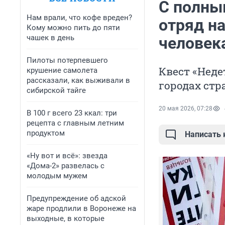
С полны
Нам врали, что кофе вреден?
отряд на
Кому можно пить до пяти
чашек в день
человек
Пилоты потерпевшего
Квест «Неде
крушение самолета
рассказали, как выживали в
городах ст
сибирской тайге
20 мая 2026, 07:28
В 100 г всего 23 ккал: три
рецепта с главным летним
продуктом
Написать
«Ну вот и всё»: звезда
«Дома-2» развелась с
молодым мужем
Предупреждение об адской
жаре продлили в Воронеже на
выходные, в которые