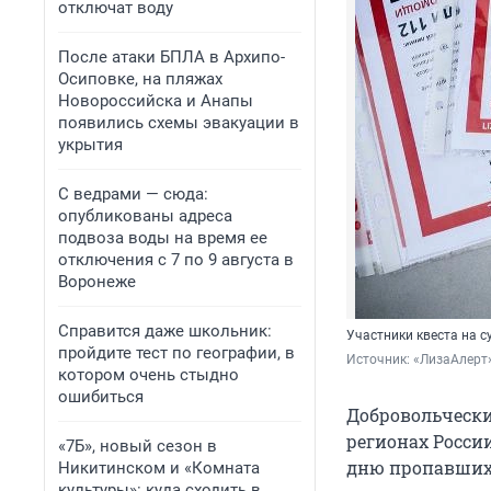
отключат воду
После атаки БПЛА в Архипо-
Осиповке, на пляжах
Новороссийска и Анапы
появились схемы эвакуации в
укрытия
С ведрами — сюда:
опубликованы адреса
подвоза воды на время ее
отключения с 7 по 9 августа в
Воронеже
Справится даже школьник:
Участники квеста на с
пройдите тест по географии, в
Источник: 
«ЛизаАлерт
котором очень стыдно
ошибиться
Добровольчески
регионах Росси
«7Б», новый сезон в
дню пропавших 
Никитинском и «Комната
культуры»: куда сходить в