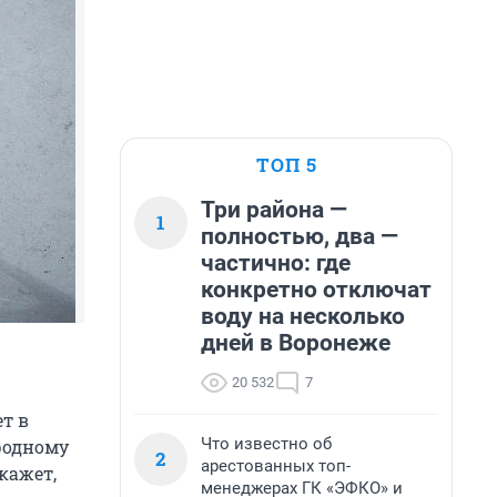
ТОП 5
Три района —
1
полностью, два —
частично: где
конкретно отключат
воду на несколько
дней в Воронеже
20 532
7
т в
Что известно об
родному
2
арестованных топ-
кажет,
менеджерах ГК «ЭФКО» и