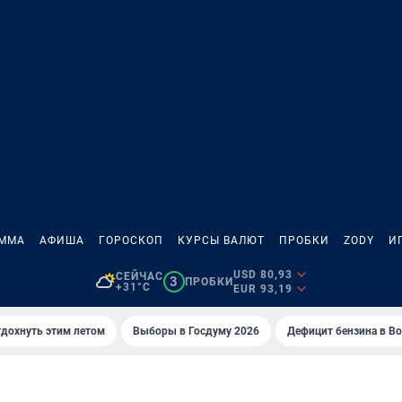
АММА
АФИША
ГОРОСКОП
КУРСЫ ВАЛЮТ
ПРОБКИ
ZODY
И
USD 80,93
СЕЙЧАС
3
ПРОБКИ
+31°C
EUR 93,19
тдохнуть этим летом
Выборы в Госдуму 2026
Дефицит бензина в В