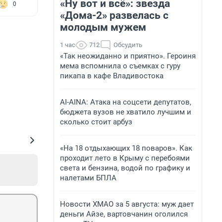
«Ну вот и всё»: звезда
0
«Дома-2» развелась с
молодым мужем
1 час
712
Обсудить
«Так неожиданно и приятно». Героиня
мема вспомнила о съемках с гуру
пикапа в кафе Владивостока
AI-AINA: Атака на соцсети депутатов,
бюджета вузов не хватило лучшим и
сколько стоит арбуз
«На 18 отдыхающих 18 поваров». Как
проходит лето в Крыму с перебоями
света и бензина, водой по графику и
налетами БПЛА
Новости ХМАО за 5 августа: муж дает
деньги Айзе, вартовчанин оголился