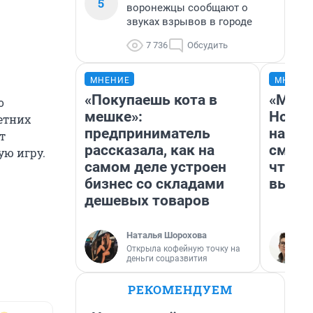
5
воронежцы сообщают о
звуках взрывов в городе
7 736
Обсудить
МНЕНИЕ
МНЕНИ
«Покупаешь кота в
«Мы в
о
мешке»:
Нолан
етних
предприниматель
настр
т
рассказала, как на
смотр
ую игру.
самом деле устроен
чтобы
бизнес со складами
выгля
дешевых товаров
Наталья Шорохова
Открыла кофейную точку на
деньги соцразвития
РЕКОМЕНДУЕМ