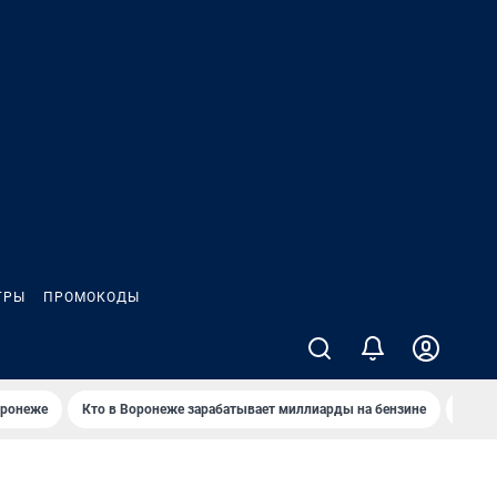
ГРЫ
ПРОМОКОДЫ
оронеже
Кто в Воронеже зарабатывает миллиарды на бензине
Где в