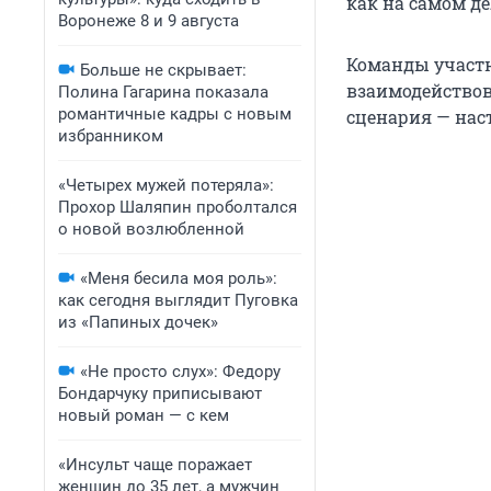
как на самом д
Воронеже 8 и 9 августа
Команды участн
Больше не скрывает:
взаимодействов
Полина Гагарина показала
романтичные кадры с новым
сценария — нас
избранником
«Четырех мужей потеряла»:
Прохор Шаляпин проболтался
о новой возлюбленной
«Меня бесила моя роль»:
как сегодня выглядит Пуговка
из «Папиных дочек»
«Не просто слух»: Федору
Бондарчуку приписывают
новый роман — с кем
«Инсульт чаще поражает
женщин до 35 лет, а мужчин