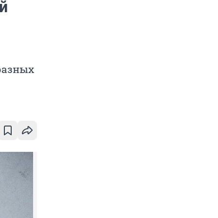
й
 разных